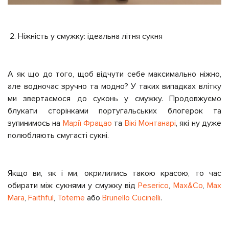
Ніжність у смужку: ідеальна літня сукня
А як що до того, щоб відчути себе максимально ніжно,
але водночас зручно та модно? У таких випадках влітку
ми звертаємося до суконь у смужку. Продовжуємо
блукати сторінками португальських блогерок та
зупинимось на
Марії Фрацао
та
Вікі Монтанарі
, які ну дуже
полюбляють смугасті сукні.
Якщо ви, як і ми, окрилились такою красою, то час
обирати між сукнями у смужку від
Peserico
,
Max&Co
,
Max
Mara
,
Faithful
,
Toteme
або
Brunello Cucinelli
.