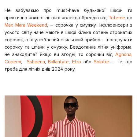
Не забуваємо про must-have будь-якої шафи та
практично кожної літньої колекції брендів від
Toteme
до
Max Mara Weekend
, – сорочка у смужку. Інфлюенсери з
усього світу наче мають в шафі кілька сотень строкатих
сорочок, а їх улюблений стильовий прийом – поєднувати
сорочку та штани у смужку. Бездоганна літня уніформа,
не знаходите? Якщо ви згодні, то сорочки від
Agnona
,
Coperni
,
Ssheena
,
Ballantyte
,
Etro
або
Solotre
– те, що
треба для літніх днів 2024 року.