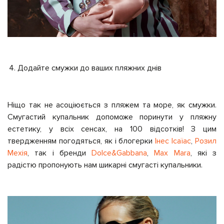
Додайте смужки до ваших пляжних днів
Ніщо так не асоціюється з пляжем та море, як смужки.
Смугастий купальник допоможе поринути у пляжну
естетику, у всіх сенсах, на 100 відсотків! З цим
твердженням погодяться, як і блогерки
Інес Ісаїас
,
Розил
Мехія
, так і бренди
Dolce&Gabbana
,
Max Mara
, які з
радістю пропонують нам шикарні смугасті купальники.