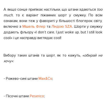
А якщо сонце припікає настільки, що штани здаються
too
much
, то є варіант піжамних шорт у смужку. По всім
ознакам, вони теж у фавориті у більшості блогерок світу,
включно з
Мішель Флер
та
Ліндoю SZA
. Шорти у смужку
додають фльору «I don’t care, I just woke up, but I still look
cool» і це насправді виглядає cool!
Вибору таких штанів та шорт, як то кажуть,
«обирай не
хочу»
:
-
Рожево-сині штани
Max&Co
;
-
Пісочні штани
Peserico
;