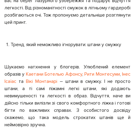
вас на берег лазурного узбережжя та подарує відчуття
легкості. Від різноманітності смужок в літньому гардеробі
розбігаються очі. Тож пропонуємо детальніше розглянути
цей принт.
Тренд, який неможливо ігнорувати: штани у смужку
Шукаємо натхнення у блогерів. Улюблений елемент
образів у
Каетани Ботелью Афонсу
,
Рити Монтесуми
,
Інес
Ісаїас
та
Вікі Монтанарі
– штани в смужку. І не просто
штани, а ті самі піжамні легкі штани, які додають
невимушеності та легкості в образ. Відчуття, наче ви
дійсно тільки вилізли зі свого комфортного ліжка і готові
бігти по важливих справах. З особистого досвіду
скажемо, що така модель строкатих штанів ще й
неймовірно зручна.