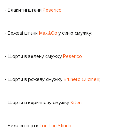
-
Блакитні штани
Peserico
;
-
Бежеві штани
Max&Co
у синю смужку;
-
Шорти в зелену смужку
Peserico
;
-
Шорти в рожеву смужку
Brunello Cucinelli
;
-
Шорти в коричневу смужку
Kiton
;
-
Бежеві шорти
Lou Lou Stiudio
;