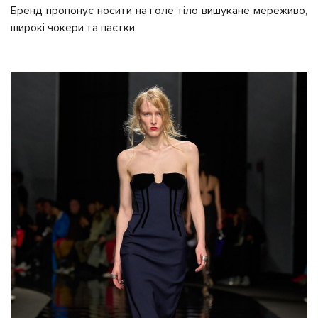
Бренд пропонує носити на голе тіло вишукане мереживо,
широкі чокери та паєтки.