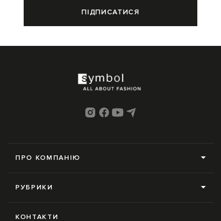
ПІДПИСАТИСЯ
ПРО КОМПАНІЮ
Про нас
РУБРИКИ
Редакція
Усі рубрики
Контакти
КОНТАКТИ