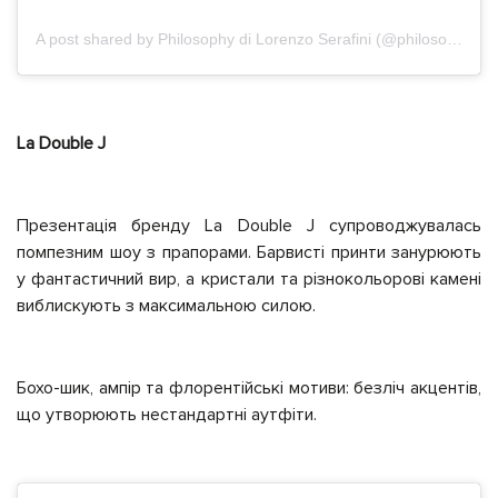
A post shared by Philosophy di Lorenzo Serafini (@philosophyofficial)
La Double J
Презентація бренду La Double J супроводжувалась
помпезним шоу з прапорами. Барвисті принти занурюють
у фантастичний вир, а кристали та різнокольорові камені
виблискують з максимальною силою.
Бохо-шик, ампір та флорентійські мотиви: безліч акцентів,
що утворюють нестандартні аутфіти.