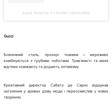
A post shared by ℒa DoubleJ (@ladoublej)
Gucci
Білизняний стиль, прозорі тканини і мереживо
комбінуються з грубими чоботами. Травʼянисті та винні
відтінки освіжають та додають оптимізму.
Креативний директор Сабато де Сарно відшукав
натхнення у архівах дому моди і переосмислив у нових
творіннях.