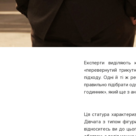
Експерти виділяють к
«перевернутий трикутн
підходу. Одні й ті ж 
правильно підібрати од
годинник», який ще з а
Ця статура характериз
Дівчата з типом фігур
відноситесь ви до цьог