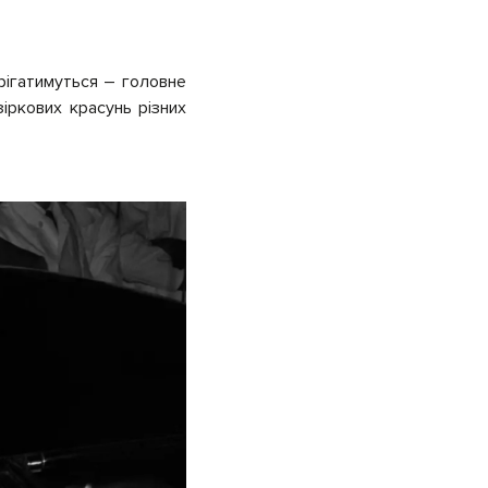
ерігатимуться – головне
іркових красунь різних