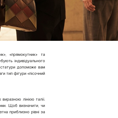
ик», «прямокутник» та
ебують індивідуального
ї статури допоможе вам
ги тип фігури «пісочний
виразною лінією талії.
рми. Щоб визначити, чи
егна приблизно рівні за