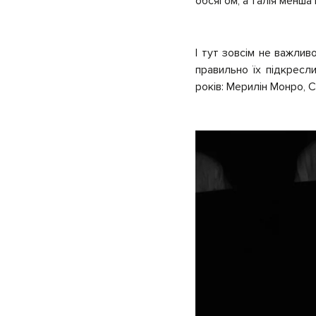
обсягом, а талія менша 
І тут зовсім не важлив
правильно їх підкресл
років: Мерилін Монро, С