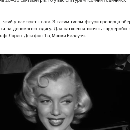
на 20–30 сантиметрів, то у вас статура «пісочний годинник».
о, який у вас зріст і вага. З таким типом фігури пропорції зб
ити за допомогою одягу. Для натхнення вивчіть гардеробні з
офі Лорен, Діти фон Тіз, Моніки Беллуччі.