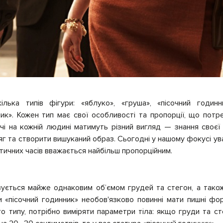
ілька типів фігури: «яблуко», «груша», «пісочний годинн
ик». Кожен тип має свої особливості та пропорції, що потр
речі на кожній людині матимуть різний вигляд — знання своє
яг та створити вишуканий образ. Сьогодні у нашому фокусі ува
нтичних часів вважається найбільш пропорційним.
ується майже однаковим об’ємом грудей та стегон, а також 
и «пісочний годинник» необов'язково повинні мати пишні фо
о типу, потрібно виміряти параметри тіла: якщо груди та ст