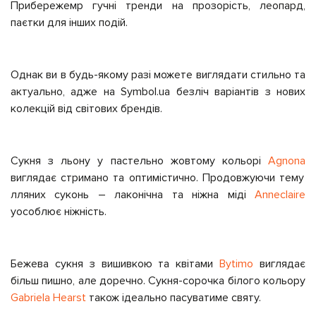
Прибережемр гучні тренди на прозорість, леопард,
паєтки для інших подій.
Однак ви в будь-якому разі можете виглядати стильно та
актуально, адже на Symbol.ua безліч варіантів з нових
колекцій від світових брендів.
Сукня з льону у пастельно жовтому кольорі
Agnona
виглядає стримано та оптимістично. Продовжуючи тему
лляних суконь – лаконічна та ніжна міді
Anneclaire
уособлює ніжність.
Бежева сукня з вишивкою та квітами
Bytimo
виглядає
більш пишно, але доречно. Сукня-сорочка білого кольору
Gabriela Hearst
також ідеально пасуватиме святу.