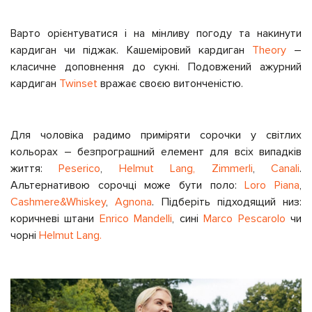
Варто орієнтуватися і на мінливу погоду та накинути
кардиган чи піджак. Кашеміровий кардиган
Theory
–
класичне доповнення до сукні. Подовжений ажурний
кардиган
Twinset
вражає своєю витонченістю.
Для чоловіка радимо приміряти сорочки у світлих
кольорах – безпрограшний елемент для всіх випадків
життя:
Peserico
,
Helmut Lang,
Zimmerli
,
Canali
.
Альтернативою сорочці може бути поло:
Loro Piana
,
Cashmere&Whiskey
,
Agnona
. Підберіть підходящий низ:
коричневі штани
Enrico Mandelli
, сині
Marco Pescarolo
чи
чорні
Helmut Lang.