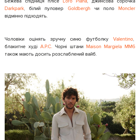
Бежева спідниця плісе
Loro Piana
, джинсова сорочка
Darkpark
, білий пуловер
Goldbergh
чи поло
Moncler
відмінно підходять.
Чоловіки оцінять зручну синю футболку
Valentino
,
блакитне худі
A.P.C.
Чорні штани
Maison Margiela MM6
також мають досить розслаблений вайб.