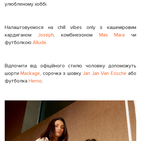
улюбленому хоббі.
Налаштовуємося на chill vibes only з кашеміровим
кардиганом
Joseph
, комбінезоном
Max Mara
чи
футболкою
Allude
.
Відпочити від офіційного стилю чоловіку допоможуть
шорти
Mackage
, сорочка з шовку
Jan Jan Van Essche
або
футболка
Herno
.