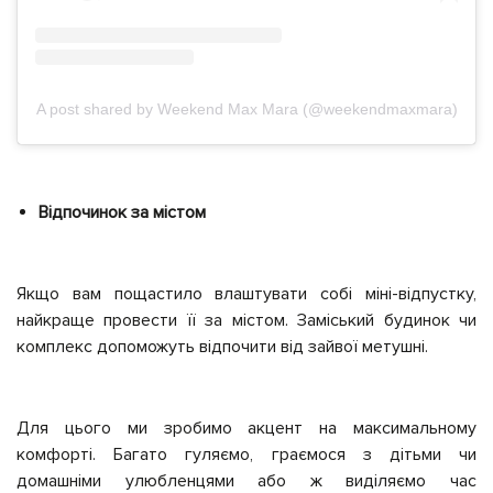
A post shared by Weekend Max Mara (@weekendmaxmara)
Відпочинок за містом
Якщо вам пощастило влаштувати собі міні-відпустку,
найкраще провести її за містом. Заміський будинок чи
комплекс допоможуть відпочити від зайвої метушні.
Для цього ми зробимо акцент на максимальному
комфорті. Багато гуляємо, граємося з дітьми чи
домашніми улюбленцями або ж виділяємо час