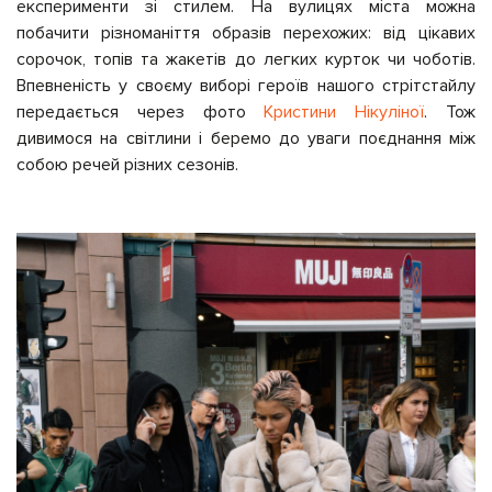
експерименти зі стилем. На вулицях міста можна
побачити різноманіття образів перехожих: від цікавих
сорочок, топів та жакетів до легких курток чи чоботів.
Впевненість у своєму виборі героїв нашого стрітстайлу
передається через фото
Кристини Нікуліної
. Тож
дивимося на світлини і беремо до уваги поєднання між
собою речей різних сезонів.