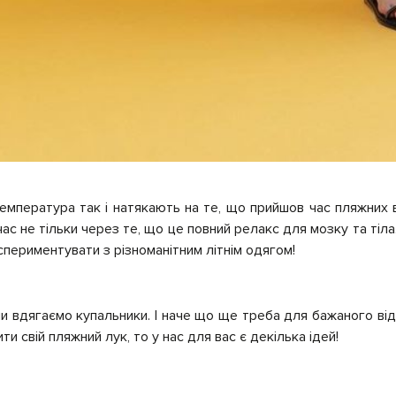
температура так і натякають на те, що прийшов час пляжних 
час не тільки через те, що це повний релакс для мозку та тіла
периментувати з різноманітним літнім одягом!
и вдягаємо купальники. І наче що ще треба для бажаного ві
и свій пляжний лук, то у нас для вас є декілька ідей!