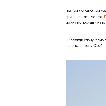
І нашим абсолютним фав
принт чи ніжні моделі
B
можна як посидіти на пл
Як завжди спонукаємо в
повсякденність. Особлив