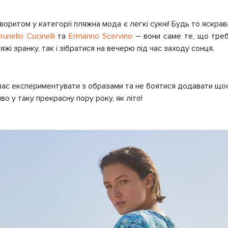
оритом у категорії пляжна мода є легкі сукні! Будь то яскра
runello Cucinelli
та
Ermanno Scervino
– вони саме те, що треба
яжі зранку, так і зібратися на вечерю під час заходу сонця.
ас експериментувати з образами та не боятися додавати щось
о у таку прекрасну пору року, як літо!