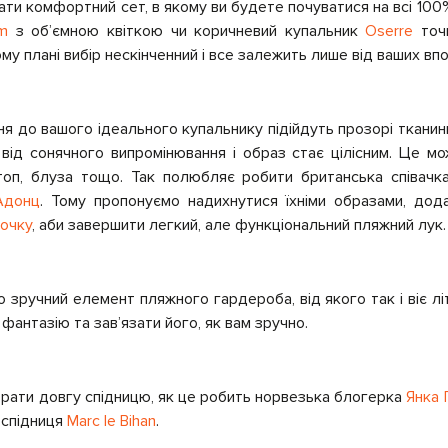
ти комфортний сет, в якому ви будете почуватися на всі 100
m
з об’ємною квіткою чи коричневий купальник
Oserre
точн
ому плані вибір нескінченний і все залежить лише від ваших вп
я до вашого ідеального купальнику підійдуть прозорі тканини
 від сонячного випромінювання і образ стає цілісним. Це м
 топ, блуза тощо. Так полюбляє робити британська співач
Адонц
. Тому пропонуємо надихнутися їхніми образами, дод
очку
, аби завершити легкий, але функціональний пляжний лук.
 зручний елемент пляжного гардероба, від якого так і віє л
фантазію та зав’язати його, як вам зручно.
брати довгу спідницю, як це робить норвезька блогерка
Янка 
е спідниця
Marc le Bihan
.