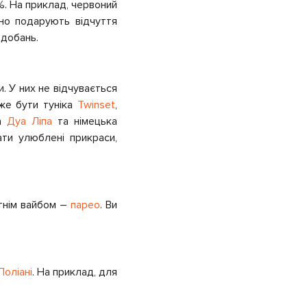
%. На приклад, червоний
о подарують відчуття
одобань.
. У них не відчувається
оже бути туніка
Twinset
,
ка
Дуа Ліпа
та німецька
ати улюблені прикраси,
ітнім вайбом –
парео
. Ви
Поліані
. На приклад, для