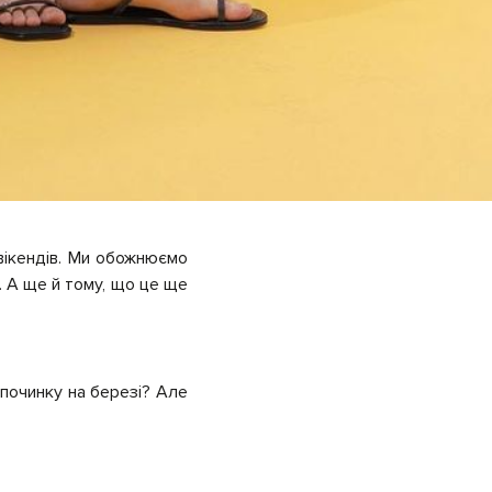
вікендів. Ми обожнюємо
. А ще й тому, що це ще
дпочинку на березі? Але