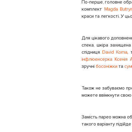
По-перше, головне обра
комплект
Magda Butry
краси та легкості. У ць
Для цікавого доповненн
спека, шкіра захищена
спідниця
David Koma
,
інфлюенсерка Ксенія 
зручні
босоніжки
та
сум
Також не забуваємо про
можете ввімкнути свою 
Замість парео можна о
такого варіанту підійд