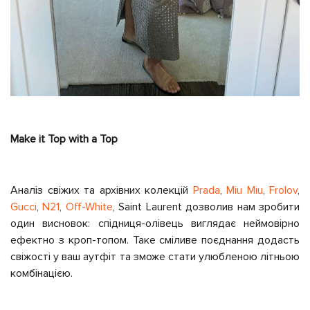
Make it Top with a Top
Аналіз свіжих та архівних колекцій
Prada
,
Miu Miu
,
Frolov
,
Gucci
,
N21
,
Off-White
,
Saint Laurent
дозволив нам зробити
один висновок: спідниця-олівець виглядає неймовірно
ефектно з кроп-топом. Таке сміливе поєднання додасть
свіжості у ваш аутфіт та зможе стати улюбленою літньою
комбінацією.