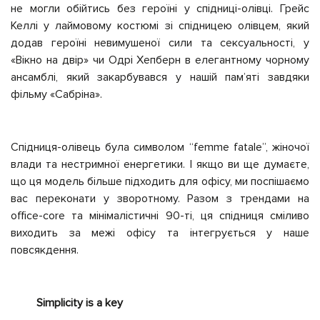
не могли обійтись без героїні у спідниці-олівці. Грейс
Келлі у лаймовому костюмі зі спідницею олівцем, який
додав героїні невимушеної сили та сексуальності, у
«Вікно на двір» чи Одрі Хепберн в елегантному чорному
ансамблі, який закарбувався у нашій пам’яті завдяки
фільму «Сабріна».
Спідниця-олівець була символом “femme fatale”, жіночої
влади та нестримної енергетики. І якщо ви ще думаєте,
що ця модель більше підходить для офісу, ми поспішаємо
вас переконати у зворотному. Разом з трендами на
office-core та мінімалістичні 90-ті, ця спідниця сміливо
виходить за межі офісу та інтегрується у наше
повсякдення.
Simplicity is a key