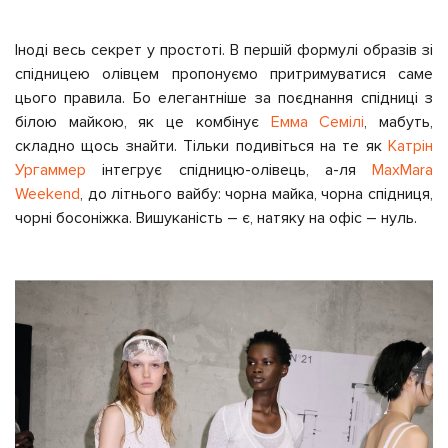
Іноді весь секрет у простоті. В першій формулі образів зі
спідницею олівцем пропонуємо притримуватися саме
цього правила. Бо елегантніше за поєднання спідниці з
білою майкою, як це комбінує
Емма Семілі
, мабуть,
складно щось знайти. Тільки подивіться на те як
Катрін
Ургаммер
інтегрує спідницю-олівець, а-ля
MaxMara
Weekend
, до літнього вайбу: чорна майка, чорна спідниця,
чорні босоніжка. Вишуканість – є, натяку на офіс – нуль.