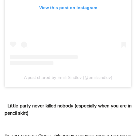
View this post on Instagram
A post shared by Emili Sindlev (@emilisindlev)
Little party never killed nobody (especially when you are in
pencil skirt)
Як там співала Фергі: «Невелика вечірка нікого ніколи не