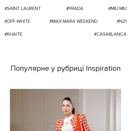
#SAINT LAURENT
#PRADA
#MIU MIU
#OFF-WHITE
#MAX MARA WEEKEND
#N21
#KHAITE
#CASABLANCA
Популярне у рубриці Inspiration