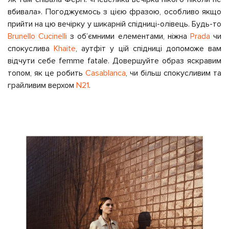
вбивала». Погоджуємось з цією фразою, особливо якщо
прийти на цю вечірку у шикарній спідниці-олівець. Будь-то
Brunello Cucinelli
з об’ємними елементами, ніжна
Prada
чи
спокуслива
Khaite
, аутфіт у цій спідниці допоможе вам
відчути себе femme fatale. Довершуйте образ яскравим
топом, як це робить
Casablanca
, чи більш спокусливим та
грайливим верхом
N21
.