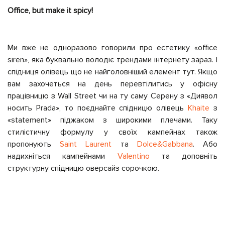
Office, but make it spicy!
Ми вже не одноразово говорили про естетику «office
siren», яка буквально володіє трендами інтернету зараз. І
спідниця олівець що не найголовніший елемент тут. Якщо
вам захочеться на день перевтілитись у офісну
працівницю з Wall Street чи на ту саму Серену з «Диявол
носить Prada», то поєднайте спідницю олівець
Khaite
з
«statement» піджаком з широкими плечами. Таку
стилістичну формулу у своїх кампейнах також
пропонують
Saint Laurent
та
Dolce&Gabbana
. Або
надихніться кампейнами
Valentino
та доповніть
структурну спідницю оверсайз сорочкою.