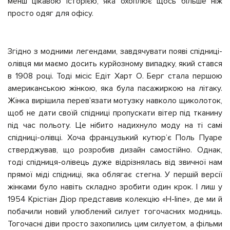
менш цікавою історією, яка охоплює щось більше ніж
просто одяг для офісу.
Згідно з модними легендами, завдячувати появі спідниці-
олівця ми маємо досить курйозному випадку, який стався
в 1908 році. Тоді місіс Едіт Харт О. Берг стала першою
американською жінкою, яка була пасажиркою на літаку.
Жінка вирішила перев’язати мотузку навколо щиколоток,
щоб не дати своїй спідниці пропускати вітер під тканину
під час польоту. Це нібито надихнуло моду на ті самі
спідниці-олівці. Хоча французький кутюр’є Поль Пуаре
стверджував, що розробив дизайн самостійно. Однак,
тоді спідниця-олівець дуже відрізнялась від звичної нам
прямої міді спідниці, яка облягає стегна. У першій версії
жінками було навіть складно зробити один крок. І лиш у
1954 Крістіан Діор представив колекцію «Н-line», де ми й
побачили новий улюблений силует тогочасних модниць.
Тогочасні діви просто захопились цим силуетом, а фільми