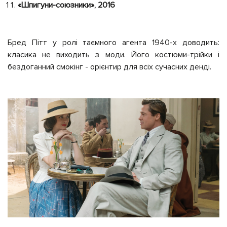
«Шпигуни-союзники», 2016
Бред Пітт у ролі таємного агента 1940-х доводить:
класика не виходить з моди. Його костюми-трійки і
бездоганний смокінг - орієнтир для всіх сучасних денді.