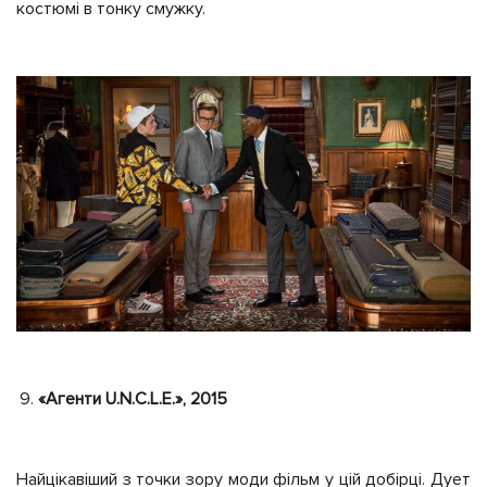
костюмі в тонку смужку.
«Агенти U.N.C.L.E.», 2015
Найцікавіший з точки зору моди фільм у цій добірці. Дует