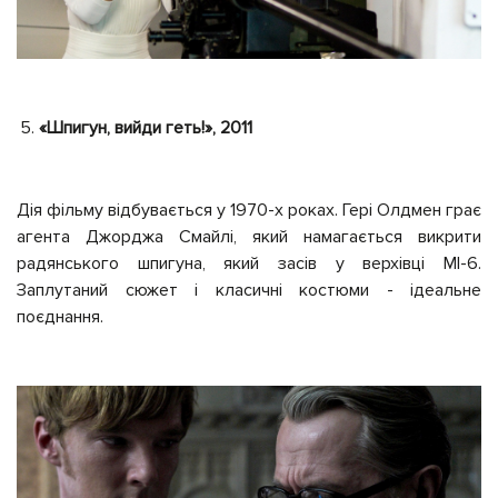
«Шпигун, вийди геть!», 2011
Дія фільму відбувається у 1970-х роках. Гері Олдмен грає
агента Джорджа Смайлі, який намагається викрити
радянського шпигуна, який засів у верхівці МІ-6.
Заплутаний сюжет і класичні костюми - ідеальне
поєднання.