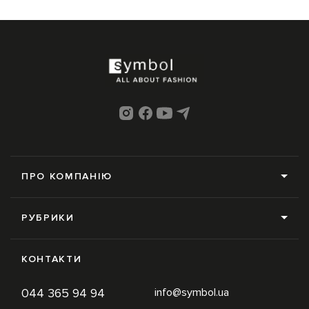
ПРО КОМПАНІЮ
Про нас
РУБРИКИ
Редакція
Усі рубрики
Контакти
КОНТАКТИ
News
Online-магазин
044 365 94 94
info@symbol.ua
Trends