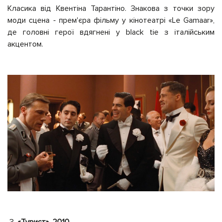
Класика від Квентіна Тарантіно. Знакова з точки зору
моди сцена - прем'єра фільму у кінотеатрі «Le Gamaar»,
де головні герої вдягнені у black tie з італійським
акцентом.