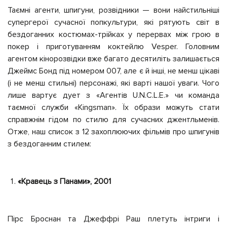
Таємні агенти, шпигуни, розвідники — вони найстильніші
супергерої сучасної попкультури, які рятують світ в
бездоганних костюмах-трійках у перервах між грою в
покер і приготуванням коктейлю Vesper. Головним
агентом кінорозвідки вже багато десятиліть залишається
Джеймс Бонд під номером 007, але є й інші, не менш цікаві
(і не менш стильні) персонажі, які варті нашої уваги. Чого
лише вартує дует з «Агентів U.N.C.L.E.» чи команда
таємної служби «Kingsman». Їх образи можуть стати
справжнім гідом по стилю для сучасних джентльменів.
Отже, наш список з 12 захоплюючих фільмів про шпигунів
з бездоганним стилем:
«Кравець з Панами», 2001
Пірс Броснан та Джеффрі Раш плетуть інтриги і