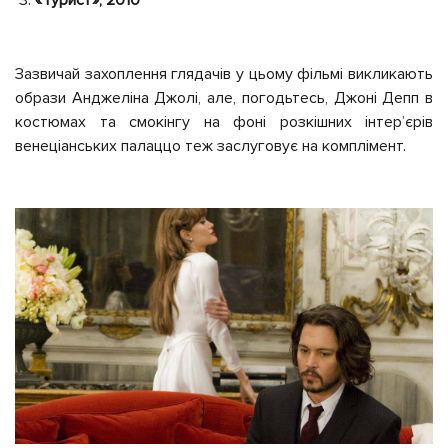
«Турист», 2010
Зазвичай захоплення глядачів у цьому фільмі викликають
образи Анджеліна Джолі, але, погодьтесь, Джоні Депп в
костюмах та смокінгу на фоні розкішних інтерʼєрів
венеціанських палаццо теж заслуговує на комплімент.