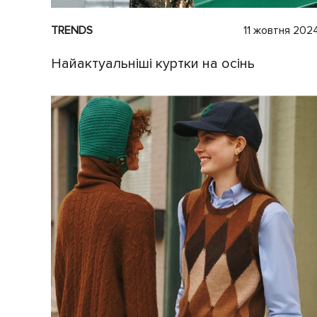
TRENDS
11 жовтня 202
Найактуальніші куртки на осінь