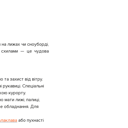
 на лижах чи сноуборді,
и схилами — це чудова
 та захист від вітру.
і рукавиці. Спеціальні
ркою курорту.
о мати лижі, палиці,
не обладнання. Для
алаклава
або пухнасті