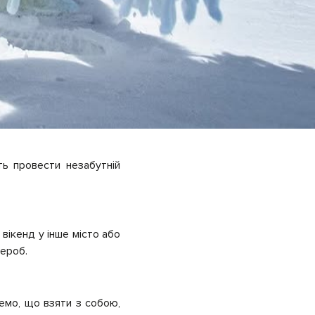
ть провести незабутній
вікенд у інше місто або
дероб.
жемо, що взяти з собою,