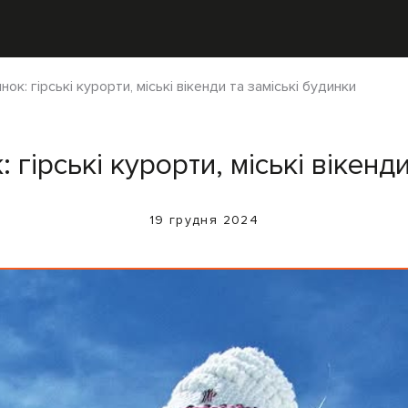
ок: гірські курорти, міські вікенди та заміські будинки
гірські курорти, міські вікенд
19 грудня 2024