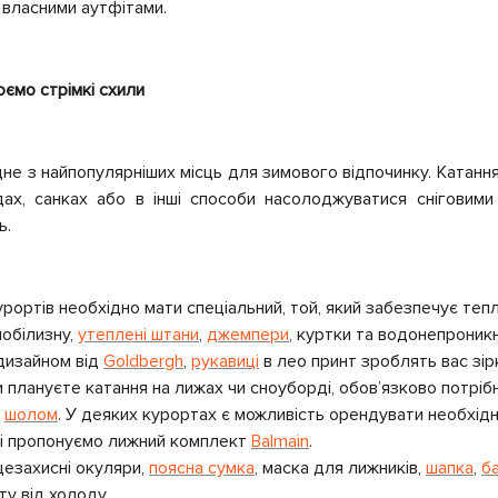
 власними аутфітами.
юємо стрімкі схили
дне з найпопулярніших місць для зимового відпочинку. Катання
одах, санках або в інші способи насолоджуватися сніговим
ь.
урортів необхідно мати спеціальний, той, який забезпечує тепло
обілизну,
утеплені штани
,
джемпери
, куртки та водонепроникн
дизайном від
Goldbergh
,
рукавиці
в лео принт зроблять вас зі
и плануєте катання на лижах чи сноуборді, обов’язково потрібн
і
шолом
. У деяких курортах є можливість орендувати необхід
ші пропонуємо лижний комплект
Balmain
.
цезахисні окуляри,
поясна сумка
, маска для лижників,
шапка
,
б
у від холоду.