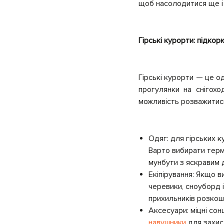
щоб насолодитися ще і
Гірські курорти: підкор
Гірські курорти — це о
прогулянки на снігох
можливість розважитис
Одяг: для гірських к
Варто вибирати терм
мунбути з яскравим 
Екіпірування: Якщо в
черевики, сноуборд 
прихильників розко
Аксесуари: міцні сон
навушники
для захист