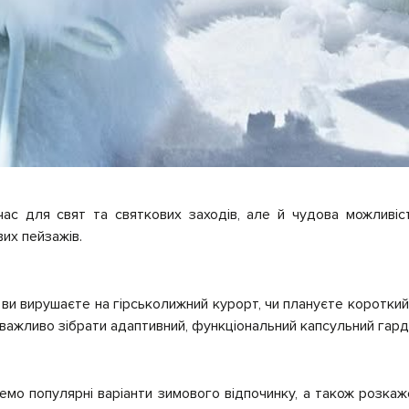
ас для свят та святкових заходів, але й чудова можливіс
вих пейзажів.
 ви вирушаєте на гірськолижний курорт, чи плануєте короткий 
 важливо зібрати адаптивний, функціональний капсульний гар
немо популярні варіанти зимового відпочинку, а також розка