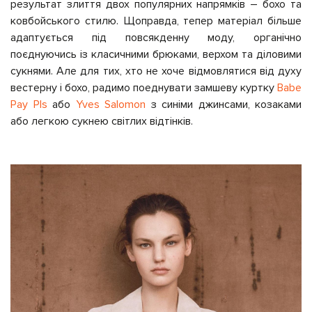
результат злиття двох популярних напрямків – бохо та
ковбойського стилю. Щоправда, тепер матеріал більше
адаптується під повсякденну моду, органічно
поєднуючись із класичними брюками, верхом та діловими
сукнями. Але для тих, хто не хоче відмовлятися від духу
вестерну і бохо, радимо поеднувати замшеву куртку
Babe
Pay Pls
або
Yves Salomon
з синіми джинсами, козаками
або легкою сукнею світлих відтінків.