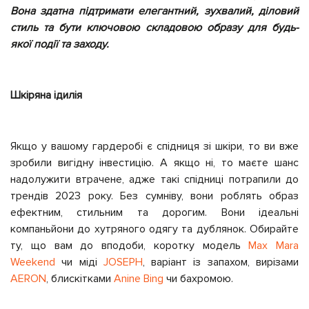
Вона здатна підтримати елегантний, зухвалий, діловий
стиль та бути ключовою складовою образу для будь-
якої події та заходу.
Шкіряна ідилія
Якщо у вашому гардеробі є спідниця зі шкіри, то ви вже
зробили вигідну інвестицію. А якщо ні, то маєте шанс
надолужити втрачене, адже такі спідниці потрапили до
трендів 2023 року. Без сумніву, вони роблять образ
ефектним, стильним та дорогим. Вони ідеальні
компаньйони до хутряного одягу та дублянок. Обирайте
ту, що вам до вподоби, коротку модель
Max Mara
Weekend
чи міді
JOSEPH
, варіант із запахом, вирізами
AERON
, блискітками
Anine Bing
чи бахромою.