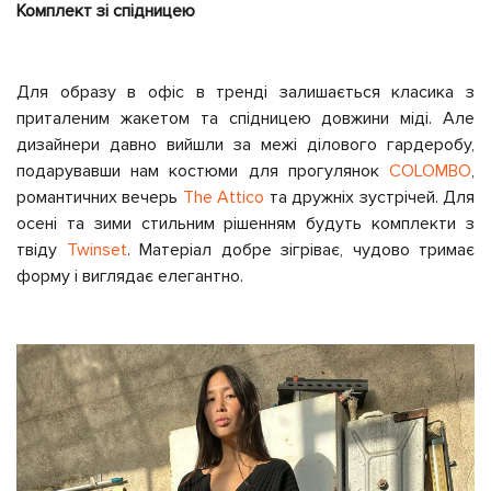
Комплект зі спідницею
Для образу в офіс в тренді залишається класика з
приталеним жакетом та спідницею довжини міді. Але
дизайнери давно вийшли за межі ділового гардеробу,
подарувавши нам костюми для прогулянок
COLOMBO
,
романтичних вечерь
The Attico
та дружніх зустрічей. Для
осені та зими стильним рішенням будуть комплекти з
твіду
Twinset
. Матеріал добре зігріває, чудово тримає
форму і виглядає елегантно.