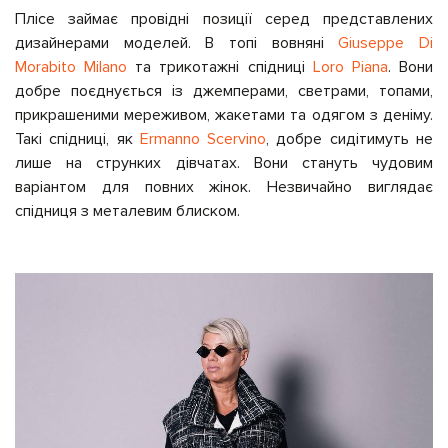
Плісе займає провідні позиції серед представлених
дизайнерами моделей. В топі вовняні
Giuseppe Di
Morabito Milano
та трикотажні спідниці
Loro Piana
. Вони
добре поєднується із джемперами, светрами, топами,
прикрашеними мереживом, жакетами та одягом з деніму.
Такі спідниці, як
Ermanno Scervino
,
добре сидітимуть не
лише на струнких дівчатах. Вони стануть чудовим
варіантом для повних жінок. Незвичайно виглядає
спідниця з металевим блиском.