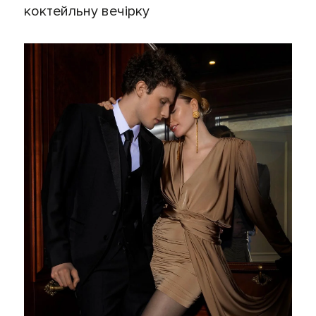
коктейльну вечірку