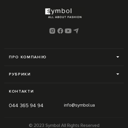
ПРО КОМПАНІЮ
Про нас
РУБРИКИ
Редакція
Усі рубрики
Контакти
КОНТАКТИ
News
Online-магазин
044 365 94 94
info@symbol.ua
Trends
Умови використання
Inspiration
Політика конфіденційності
© 2023 Symbol All Rights Reserved