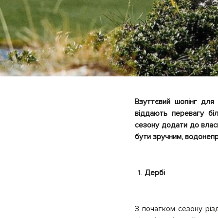
Взуттєвий шопінг для 
віддають перевагу бі
сезону додати до влас
бути зручним, водонепро
Дербі
З початком сезону різ