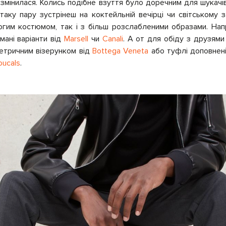
 змінилася. Колись подібне взуття було доречним для шукачі
таку пару зустрінеш на коктейльній вечірці чи світському 
огим костюмом, так і з більш розслабленими образами. Нап
мані варіанти від
Marsell
чи
Canali
. А от для обіду з друзями
етричним візерунком від
Bottega Veneta
або туфлі доповнен
oucals
.