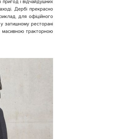
в пригод і відчайдушних
заході. Дербі прекрасно
риклад, для офіційного
 у затишному ресторані
і масивною тракторною