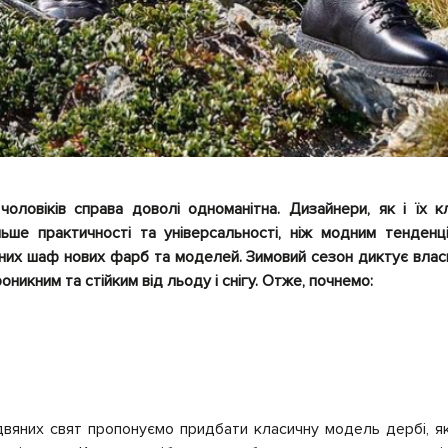
чоловіків справа доволі одноманітна. Дизайнери, як і їх кл
льше практичності та універсальності, ніж модним тенденц
них шаф нових фарб та моделей. Зимовий сезон диктує власн
никним та стійким від льоду і снігу. Отже, почнемо:
двяних свят пропонуємо придбати класичну модель дербі, я