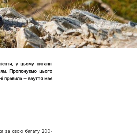
ієнти, у цьому питанні
іям. Пропонуємо цього
і правила – взуття має
ка за свою багату 200-