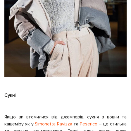
Сукні
Якщо ви втомилися від джемперів, сукня з вовни та
кашеміру як у
Simonetta Ravizza
та
Peserico
– це стильна
та зручна альтернатива. Теплі сукні стали дуже