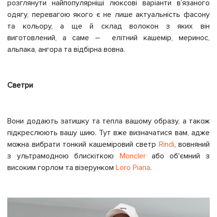
розглянути найпопулярніші люксові варіанти вʼязаного
одягу, перевагою якого є не лише актуальність фасону
та кольору, а ще й склад волокон з яких він
виготовлений, а саме
–
елітний кашемір, меринос,
альпака, ангора та відбірна вовна.
Светри
Вони додають затишку та тепла вашому образу, а також
підкреслюють вашу шию. Тут вже визначатися вам, адже
можна вибрати тонкий кашеміровий светр
Rindi
,
вовняний
з ультрамодною блискіткою
Moncler
або об'ємний з
високим горлом та візерунком
Loro Piana
.