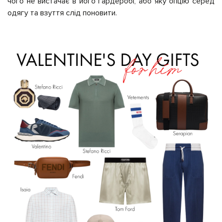
чого не вистачає в його гардеробі, або яку опцію серед
одягу та взуття слід поновити.