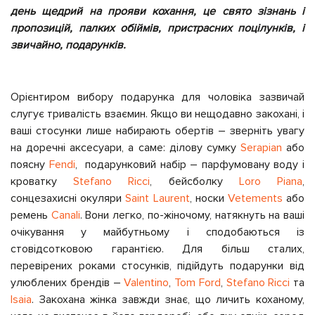
день щедрий на прояви кохання, це свято зізнань і
пропозицій, палких обіймів, пристрасних поцілунків, і
звичайно, подарунків.
Орієнтиром вибору подарунка для чоловіка зазвичай
слугує тривалість взаємин. Якщо ви нещодавно закохані, і
ваші стосунки лише набирають обертів
–
зверніть увагу
на доречні аксесуари, а саме: ділову сумку
S
erapian
або
поясну
Fendi
, подарунковий набір
–
парфумовану воду і
кроватку
Stefano Ricci
,
бейсболку
Loro Piana
,
сонцезахисні окуляри
Saint Laurent
, носки
V
etements
або
ремень
C
anali
.
Вони легко, по-жіночому, натякнуть на ваші
очікування у майбутньому і сподобаються із
стовідсотковою гарантією.
Для більш сталих,
перевірених роками стосунків, підійдуть подарунки від
улюблених брендів –
V
alentino
,
Tom Ford
,
Stefano Ricci
та
I
saia
. Закохана жінка завжди знає, що личить коханому,