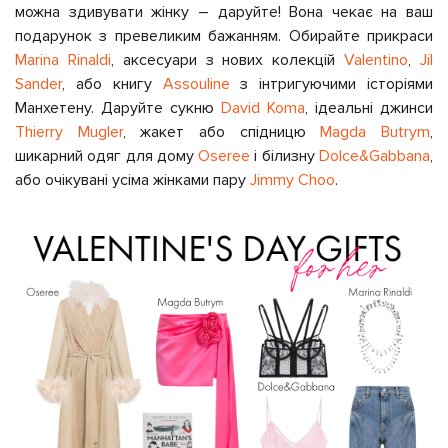
можна здивувати жінку – даруйте! Вона чекає на ваш
подарунок з превеликим бажанням. Обирайте прикраси
Marina Rinaldi
, аксесуари з нових колекцій
Valentino
,
Jil
Sander
, або книгу
Assouline
з інтригуючими історіями
Манхетену. Даруйте сукню
David Koma
, ідеальні джинси
Thierry Mugler
, жакет або спідницю
Magda Butrym
,
шикарний одяг для дому
Oseree
і білизну
Dolce&Gabbana
,
або очікувані усіма жінками пару
Jimmy Choo
.