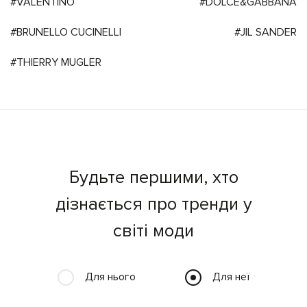
#VALENTINO
#DOLCE&GABBANA
#BRUNELLO CUCINELLI
#JIL SANDER
#THIERRY MUGLER
Будьте першими, хто
дізнається про тренди у
світі моди
Для нього
Для неї