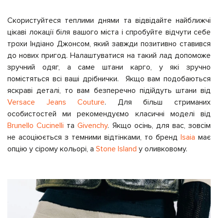
Скористуйтеся теплими днями та відвідайте найближчі
цікаві локації біля вашого міста і спробуйте відчути себе
трохи Індіано Джонсом, який завжди позитивно ставився
до нових пригод. Налаштуватися на такий лад допоможе
зручний одяг, а саме штани карго, у які зручно
помістяться всі ваші дрібнички. Якщо вам подобаються
яскраві деталі, то вам безперечно підійдуть штани від
Versace Jeans Couture
. Для більш стриманих
особистостей ми рекомендуємо класичні моделі від
Brunello Cucinelli
та
Givenchy
. Якщо осінь, для вас, зовсім
не асоціюється з темними відтінками, то бренд
Isaia
має
опцію у сірому кольорі, а
Stone Island
у оливковому.