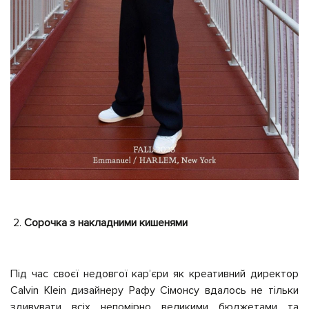
Сорочка з накладними кишенями
Під час своєї недовгої кар’єри як креативний директор
Calvin Klein дизайнеру Рафу Сімонсу вдалось не тільки
здивувати всіх непомірно великими бюджетами та