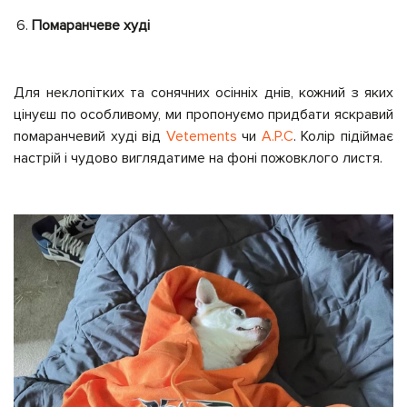
Помаранчеве худі
Для неклопітких та сонячних осінніх днів, кожний з яких
цінуєш по особливому, ми пропонуємо придбати яскравий
помаранчевий худі від
Vetements
чи
A.P.C
. Колір підіймає
настрій і чудово виглядатиме на фоні пожовклого листя.