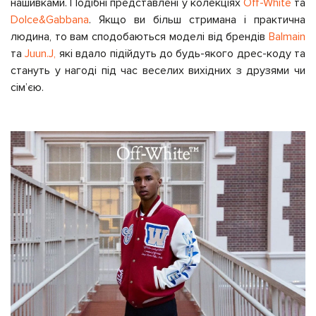
нашивками. Подібні представлені у колекціях
Off-White
та
Dolce&Gabbana
. Якщо ви більш стримана і практична
людина, то вам сподобаються моделі від брендів
Balmain
та
Juun.J,
які вдало підійдуть до будь-якого дрес-коду та
стануть у нагоді під час веселих вихідних з друзями чи
сім’єю.