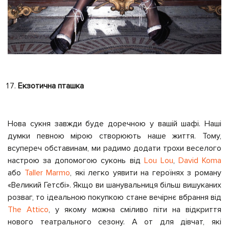
Екзотична пташка
Нова сукня завжди буде доречною у вашій шафі. Наші
думки певною мірою створюють наше життя. Тому,
всупереч обставинам, ми радимо додати трохи веселого
настрою за допомогою суконь від
Lou Lou
,
David Koma
або
Taller Marmo
, які легко уявити на героїнях з роману
«Великий Гетсбі». Якщо ви шанувальниця більш вишуканих
розваг, то ідеальною покупкою стане вечірнє вбрання від
The Attico
, у якому можна сміливо піти на відкриття
нового театрального сезону. А от для дівчат, які