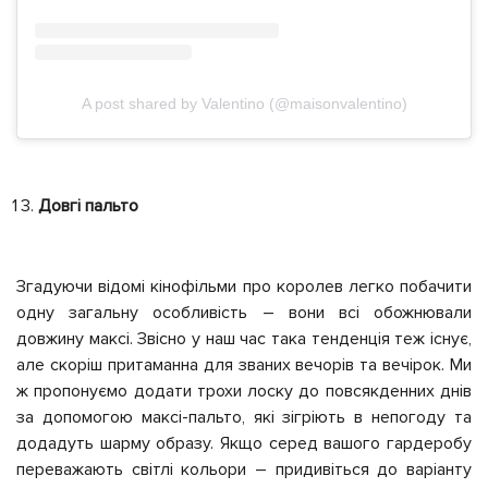
A post shared by Valentino (@maisonvalentino)
Довгі пальто
Згадуючи відомі кінофільми про королев легко побачити
одну загальну особливість – вони всі обожнювали
довжину максі. Звісно у наш час така тенденція теж існує,
але скоріш притаманна для званих вечорів та вечірок. Ми
ж пропонуємо додати трохи лоску до повсякденних днів
за допомогою максі-пальто, які зігріють в непогоду та
додадуть шарму образу. Якщо серед вашого гардеробу
переважають світлі кольори – придивіться до варіанту