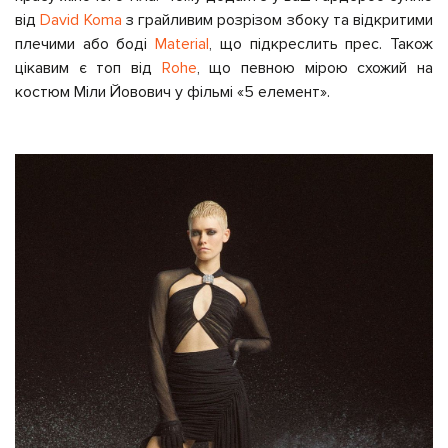
від
David Koma
з грайливим розрізом збоку та відкритими
плечими або боді
Material
, що підкреслить прес. Також
цікавим є топ від
Rohe
, що певною мірою схожий на
костюм Міли Йовович у фільмі «5 елемент».