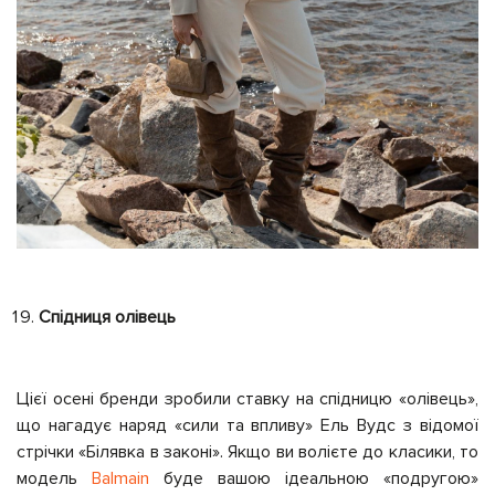
Спідниця олівець
Цієї осені бренди зробили ставку на спідницю «олівець»,
що нагадує наряд «сили та впливу» Ель Вудс з відомої
стрічки «Білявка в законі». Якщо ви волієте до класики, то
модель
Balmain
буде вашою ідеальною «подругою»