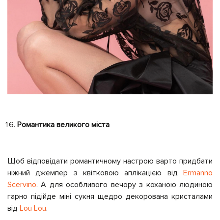
Романтика великого міста
Щоб відповідати романтичному настрою варто придбати
ніжний джемпер з квітковою аплікацією від
Ermanno
Scervino
. А для особливого вечору з коханою людиною
гарно підійде міні сукня щедро декорована кристалами
від
Lou Lou
.