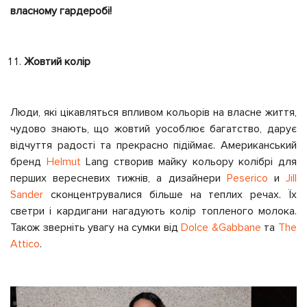
власному гардеробі!
Жовтий колір
Люди, які цікавляться впливом кольорів на власне життя,
чудово знають, що жовтий уособлює багатство, дарує
відчуття радості та прекрасно підіймає. Американський
бренд
Helmut
Lang створив майку кольору колібрі для
перших вересневих тижнів, а дизайнери
Peserico
и
Jill
Sander
сконцентрувалися більше на теплих речах. Їх
светри і кардигани нагадують колір топленого молока.
Також зверніть увагу на сумки від
Dolce &Gabbane
та
The
Attico
.