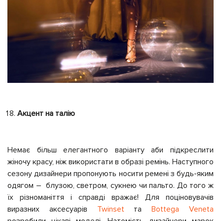
Акцент на талію
Немає більш елегантного варіанту аби підкреслити
жіночу красу, ніж використати в образі ремінь. Наступного
сезону дизайнери пропонують носити ремені з будь-яким
одягом – блузою, светром, сукнею чи пальто. До того ж
їх різноманіття і справді вражає! Для поціновувачів
виразних аксесуарів
Twinset
та
Bottega Veneta
розробили цікаві моделі. Натомість дизайнери марок