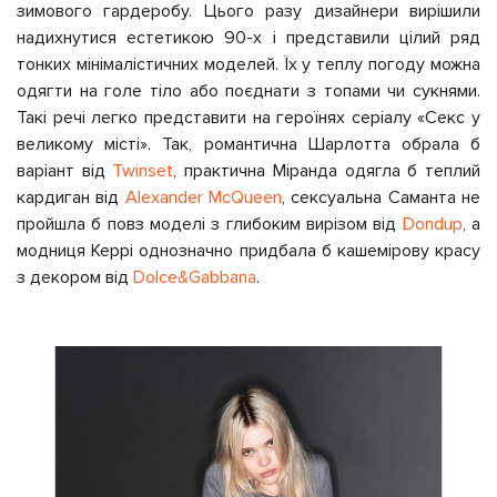
зимового гардеробу. Цього разу дизайнери вирішили
надихнутися естетикою 90-х і представили цілий ряд
тонких мінімалістичних моделей. Їх у теплу погоду можна
одягти на голе тіло або поєднати з топами чи сукнями.
Такі речі легко представити на героїнях серіалу «Секс у
великому місті». Так, романтична Шарлотта обрала б
варіант від
Twinset
, практична Міранда одягла б теплий
кардиган від
Alexander McQueen
, сексуальна Саманта не
пройшла б повз моделі з глибоким вирізом від
Dondup
, а
модниця Керрі однозначно придбала б кашемірову красу
з декором від
Dolce&Gabbana
.