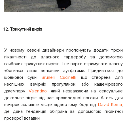
Трикутний виріз
У новому сезоні дизайнери пропонують додати трохи
пікантності до власного гардеробу за допомогою
глибоких трикутних вирізів. І не варто стримувати власну
«богиню» лише вечірніми аутфітами. Придивіться до
шовкової сукні
Brunelli Cucinelli
, що створена для
неспішних вечірніх прогулянок або кашемірового
джемперу
Valentino
, який незважаючи на сексуальне
декольте зігріє під час прохолодної погоди. А ось для
вечірок залиште місце відвертому боді від
David Koma
,
де дана тенденція обіграна за допомогою пікантної
прозорої вставки.