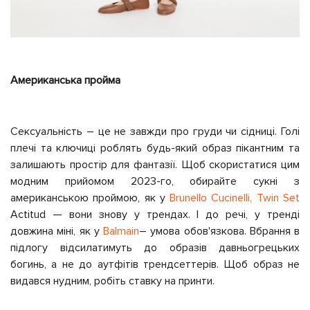
Американська пройма
Сексуальність – це не завжди про груди чи сідниці. Голі
плечі та ключиці роблять будь-який образ пікантним та
залишають простір для фантазії. Щоб скористатися цим
модним прийомом 2023-го, обирайте сукні з
американською проймою, як у
Brunello Cucinelli,
Twin Set
Actitud — вони знову у трендах. І до речі, у тренді
довжина міні, як у
Balmain
– умова обов'язкова. Вбрання в
підлогу відсилатимуть до образів давньогрецьких
богинь, а не до аутфітів трендсеттерів. Щоб образ не
видався нудним, робіть ставку на принти.