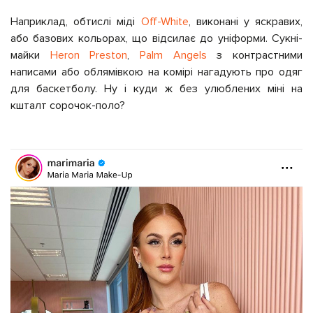
Наприклад, обтислі міді
Off-White
, виконані у яскравих,
або базових кольорах, що відсилає до уніформи. Сукні-
майки
Heron Preston
,
Palm Angels
з контрастними
написами або облямівкою на комірі нагадують про одяг
для баскетболу. Ну і куди ж без улюблених міні на
кшталт сорочок-поло?