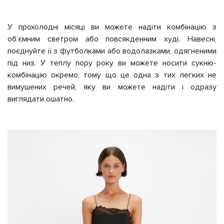
У прохолодні місяці ви можете надіти комбінацію з
обʼємним светром або повсякденним худі. Навесні,
поєднуйте ії з футболками або водолазками, одягненими
під низ. У теплу пору року ви можете носити сукню-
комбінацію окремо, тому що це одна з тих легких не
вимушених речей, яку ви можете надіти і одразу
виглядати ошатно.