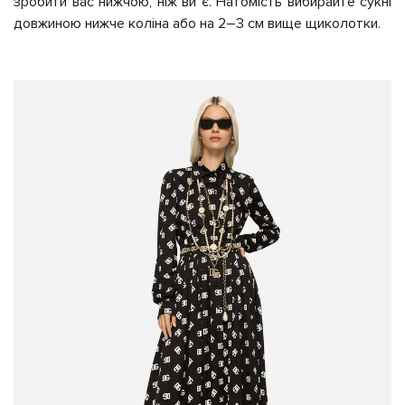
зробити вас нижчою, ніж ви є. Натомість вибирайте сукні
довжиною нижче коліна або на 2–3 см вище щиколотки.