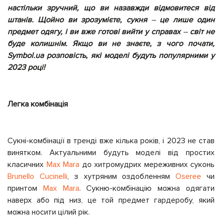
настільки зручний, що ви назавжди відмовитеся від
штанів. Щойно ви зрозумієте, сукня
–
це лише один
предмет одягу, і ви вже готові вийти у справах
–
світ не
буде колишнім. Якщо ви не знаєте, з чого почати,
Symbol.ua розповість, які моделі будуть популярними у
2023 році!
Легка комбінація
Сукні-комбінації в тренді вже кілька років, і 2023 не став
винятком. Актуальними будуть моделі від простих
класичних
Max Mara
до хитромудрих мереживних суконь
Brunello Cucinelli
, з хутряним оздобленням
Oseree
чи
принтом
Max Mara
. Сукню-комбінацію можна одягати
наверх або під низ, це той предмет гардеробу, який
можна носити цілий рік.