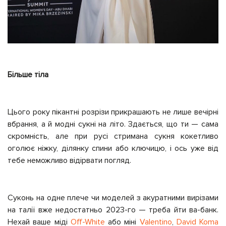
Більше тіла
Цього року пікантні розрізи прикрашають не лише вечірні
вбрання, а й модні сукні на літо. Здається, що ти — сама
скромність, але при русі стримана сукня кокетливо
оголює ніжку, ділянку спини або ключицю, і ось уже від
тебе неможливо відірвати погляд.
Суконь на одне плече чи моделей з акуратними вирізами
на талії вже недостатньо 2023-го — треба йти ва-банк.
Нехай ваше міді
Off-White
або міні
Valentino
,
David Koma