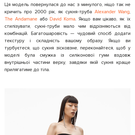
Ця модель повернулася до нас з минулого, ніщо так не
кричить про 2000 рік, як сукня-труба
Alexander Wang
,
The Andamane
або
David Koma
. Якщо вам цікаво, як їх
стилізувати, сукні-труби мало чим відрізняються від
комбінацій. Багатошаровість — чудовий спосіб додати
текстуру і складність вашому образу. Якщо ви
турбуєтеся, що сукня зісковзне, переконайтеся, щоб у
моделі була смужка із силіконової гуми вздовж
внутрішньої частини верху, завдяки якій сукня краще
прилягатиме до тіла.