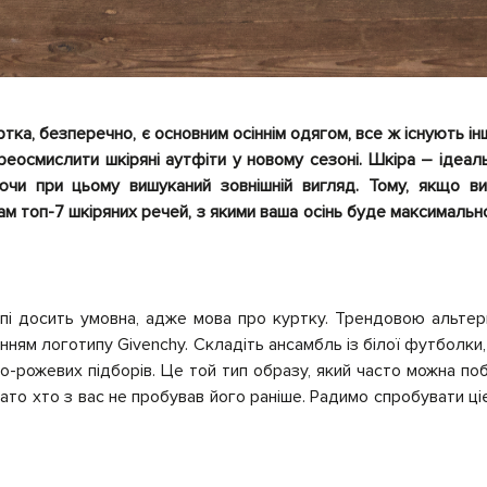
ртка, безперечно, є основним осіннім одягом, все ж існують інші
еосмислити шкіряні аутфіти у новому сезоні. Шкіра – ідеал
гаючи при цьому вишуканий зовнішній вигляд. Тому, якщо в
м топ-7 шкіряних речей, з якими ваша осінь буде максималь
пі досить умовна, адже мова про куртку. Трендовою альте
енням логотипу Givenchy. Складіть ансамбль із білої футболки,
до-рожевих підборів. Це той тип образу, який часто можна по
ато хто з вас не пробував його раніше. Радимо спробувати ціє