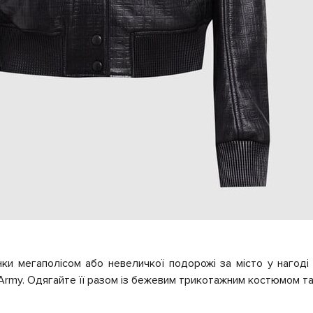
нки мегаполісом або невеличкої подорожі за місто у нагоді
Army. Одягайте її разом із бежевим трикотажним костюмом т