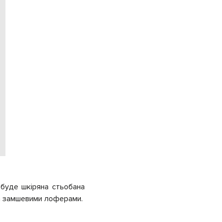
 буде шкіряна стьобана
а замшевими лоферами.