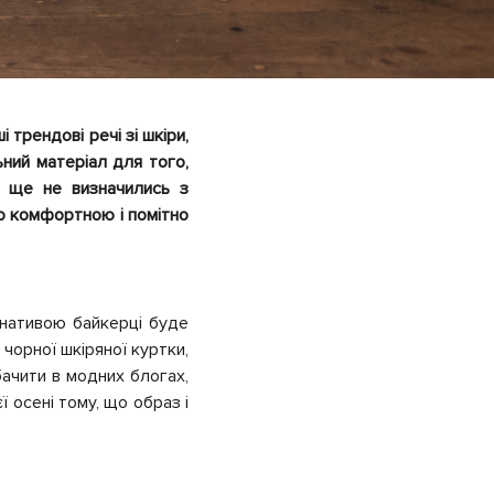
 трендові речі зі шкіри,
ьний матеріал для того,
и ще не визначились з
но комфортною і помітно
рнативою байкерці буде
 чорної шкіряної куртки,
бачити в модних блогах,
ї осені тому, що образ і