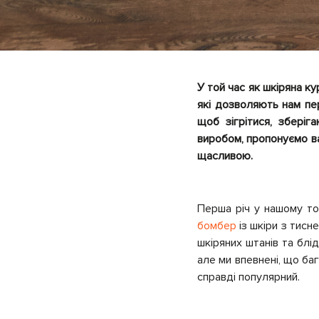
У той час як шкіряна ку
які дозволяють нам пер
щоб зігрітися, збері
виробом, пропонуємо ва
щасливою.
Перша річ у нашому то
бомбер
із шкіри з тисн
шкіряних штанів та блі
але ми впевнені, що баг
справді популярний.