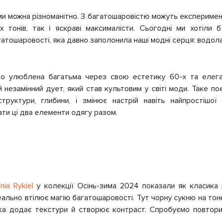
и можна різноманітно. З багатошаровістю можуть експеримент
х тонів, так і яскраві максималісти. Сьогодні ми хотіли
тошаровості, яка давно заполонила наші модні серця: водол
 улюблена багатьма через свою естетику 60-х та елеган
незамінний дует, який став культовим у світі моди. Таке п
труктури, глибини, і змінює настрій навіть найпростішої
ати ці два елементи одягу разом.
nia Rykiel
у колекції Осінь-зима 2024 показали як класика
еально втілює магію багатошаровості. Тут чорну сукню на т
яка додає текстури й створює контраст. Спробуємо повтори