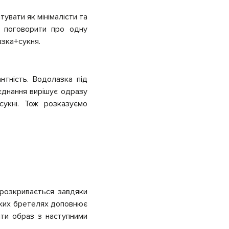
увати як мінімалісти та
 б поговорити про одну
азка+сукня.
тність. Водолазка під
оєднання вирішує одразу
 сукні. Тож розказуємо
 розкривається завдяки
онких бретелях доповнює
ти образ з наступними