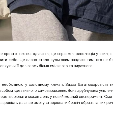
е просто техніка одягання, це справжня революція у стилі,
вити себе. Це слово стало культовим завдяки тим, хто не бо
овхуючи її до чогось більш сміливого та виразного.
а необхідною у холодному кліматі. Зараз багатошаровість 
засобом креативного самовираження. Вона зруйнувала уявлен
еретворювати кожен день у новий модний експеримент. Сього
аровість дає нам змогу створювати безліч образів із тих речей