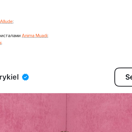
Allude
;
кристалами
Anima Muadi
;
i
.