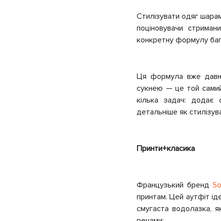
Стилізувати одяг шарам
поціновувачи стримани
конкретну формулу бага
Ця формула вже давно
сукнею — це той самий 
кілька задач: додає с
детальніше як стилізув
Принти+класика
Французький бренд
So
принтам. Цей аутфіт ід
смугаста водолазка, 
речами: