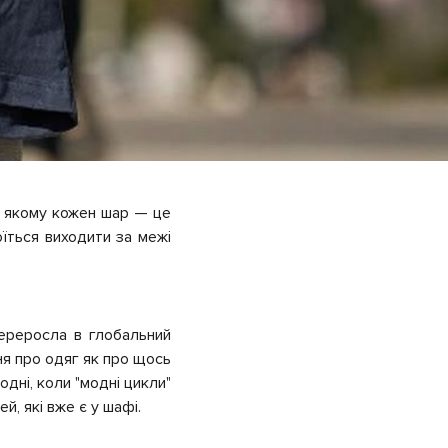
 в якому кожен шар — це
їться виходити за межі
переросла в глобальний
ня про одяг як про щось
дні, коли "модні цикли"
, які вже є у шафі.