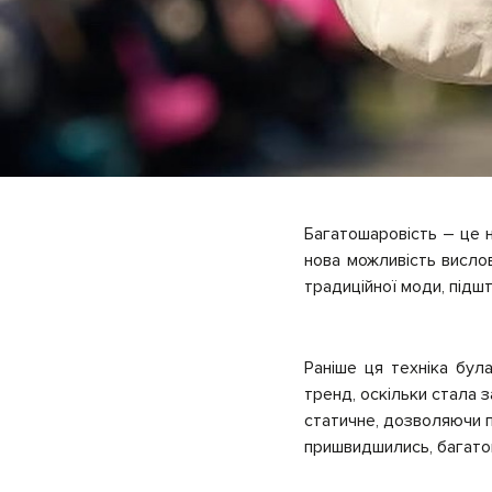
Багатошаровість – це н
нова можливість висло
традиційної моди, підшт
Раніше ця техніка бул
тренд, оскільки стала 
статичне, дозволяючи п
пришвидшились, багатош