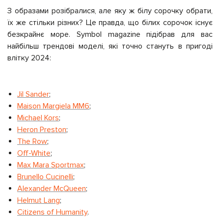
З образами розібралися, але яку ж білу сорочку обрати,
їх же стільки різних? Це правда, що білих сорочок існує
безкрайнє море. Symbol magazine підібрав для вас
найбільш трендові моделі, які точно стануть в пригоді
влітку 2024:
Jil Sander
;
Maison Margiela MM6
;
Michael Kors
;
Heron Preston
;
The Row
;
Off-White
;
Max Mara Sportmax
;
Brunello Cucinelli
;
Alexander McQueen
;
Helmut Lang
;
Citizens of Humanity
.