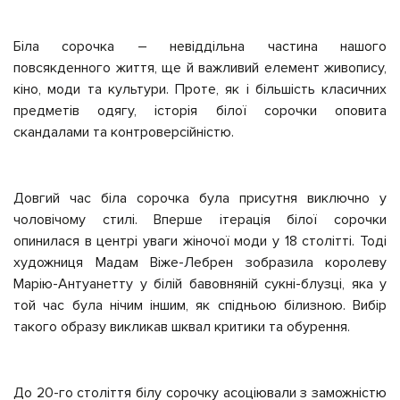
Біла сорочка – невіддільна частина нашого
повсякденного життя, ще й важливий елемент живопису,
кіно, моди та культури. Проте, як і більшість класичних
предметів одягу, історія білої сорочки оповита
скандалами та контроверсійністю.
Довгий час біла сорочка була присутня виключно у
чоловічому стилі. Вперше ітерація білої сорочки
опинилася в центрі уваги жіночої моди у 18 столітті. Тоді
художниця Мадам Віже-Лебрен зобразила королеву
Марію-Антуанетту у білій бавовняній сукні-блузці, яка у
той час була нічим іншим, як спідньою білизною. Вибір
такого образу викликав шквал критики та обурення.
До 20-го століття білу сорочку асоціювали з заможністю