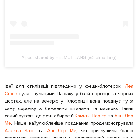
A post shared by HELMUT LANG (@helmutlang)
Ідеї для стилізації підгледимо у фешн-блогерок.
Лея
Сфез
гуляє вулицями Парижу у білій сорочці та чорних
шортах, але на вечерю у Флоренції вона поєднує ту ж
саму сорочку з бежевими штанами та майкою. Такий
самий аутфіт, до речі, обирає й
Каміль Шар’єр
та
Анн-Лор
Ме
. Наше найулюбленіше поєднання продемонструвала
Алекса Чанг
та
Анн-Лор Ме
, які приглушили білою
сорочкою трендові штани у леопардовий принт та у