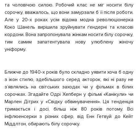
та чоловічою силою. Робочий клас не міг носити білу
сорочку, вважалось, що вони замурзали б її після роботи.
Але у 20-х роках усім відома модна революціонерка
Коко Шанель вирішила зруйнувати ґендерні та класові
кордони. Вона запропонувала жінкам носити білу сорочку,
тим самим запатентувала нову улюблену жіночу
уніформу.
Ближче до 1940-х років було складно уявити хоча б одну
з ікон стилю, здебільшого серед акторок, які ні разу не
з’являлись на світських заходах чи у фільмах в білих
сорочках. Згадайте Одрі Хепберн у фільмі «Канікули» чи
Марлен Дітрих у «Свідку обвинувачення». Ця тенденція
тримається і досі, більш ніж 80 років потому. Всі
інфлюенсерки з різних сфер, від Енн Гетвуй до Кейт
Міддлтон, обирають білу сорочку.