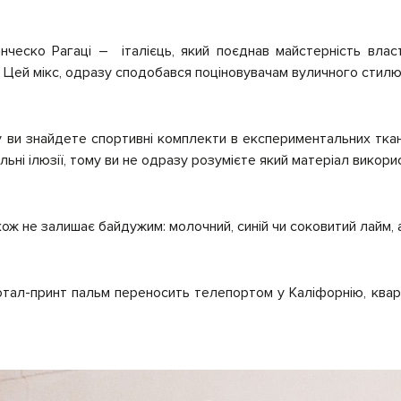
ческо Рагаці – італієць, який поєднав майстерність влас
 Цей мікс, одразу сподобався поціновувачам вуличного стил
у ви знайдете спортивні комплекти в експериментальних ткани
льні ілюзії, тому ви не одразу розумієте який матеріал викори
ож не залишає байдужим: молочний, синій чи соковитий лайм, 
отал-принт пальм переносить телепортом у Каліфорнію, ква