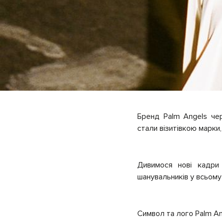
Бренд Palm Angels че
стали візитівкою марки,
Дивимося нові кадри
шанувальників у всьому 
Символ та лого Palm An