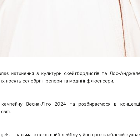
рпає натхнення з культури скейтбордистів та Лос-Анджеле
 їх носять селебріті, репери та модні інфлюенсери.
 кампейну Весна-Літо 2024 та розбираємося в концепці
світі.
gels – пальма, втілює вайб лейблу у його розслабленій зухвал