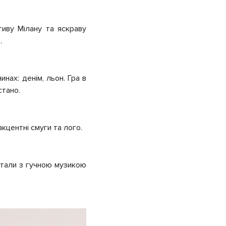
тиву Мілану та яскраву
ю.
нах: денім, льон. Гра в
стано.
акцентні смуги та лого.
ртали з гучною музикою