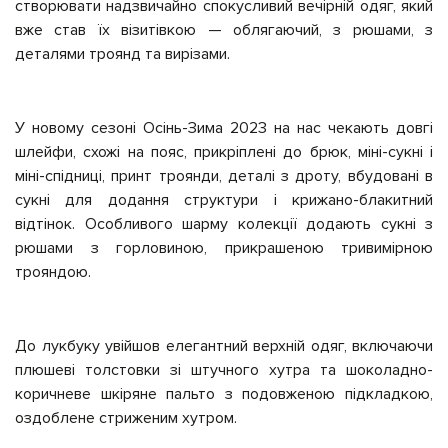
створювати надзвичайно спокусливий вечірній одяг, який
вже став їх візитівкою — облягаючий, з рюшами, з
деталями троянд та вирізами.
У новому сезоні Осінь-Зима 2023 на нас чекають довгі
шлейфи, схожі на пояс, прикріплені до брюк, міні-сукні і
міні-спідниці, принт троянди, деталі з дроту, вбудовані в
сукні для додання структури і крижано-блакитний
відтінок. Особливого шарму колекції додають сукні з
рюшами з горловиною, прикрашеною тривимірною
трояндою.
До лукбуку увійшов елегантний верхній одяг, включаючи
плюшеві толстовки зі штучного хутра та шоколадно-
коричневе шкіряне пальто з подовженою підкладкою,
оздоблене стриженим хутром.