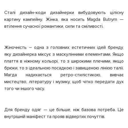
Сталі дизайн-коди дизайнерки вибудовують цілісну
картину кампейну. Жінка, яка носить Magda Butrym
—
втілення сучасної романтики, сили та сміливості.
Жіночність – одна з головних естетичних ідей бренду,
яку дизайнерка міксує з маскулінними елементами. Якщо
плаття в ніжному кольорі, то з широкими плечими, якщо
брюки, то з ідеальною посадкою і завищеною лінією талії.
Магда надихається ретро-стилістикою, вивчає
мистецтво, літературу і музику, щоб чітко передати дух
того чи іншого часу.
Для бренду одяг — це більше, ніж базова потреба. Це
внутрішній маніфест та прояв відвертих почуттів.