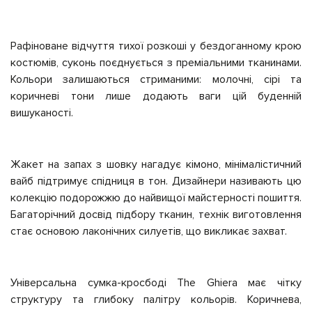
Рафіноване відчуття тихої розкоші у бездоганному крою
костюмів, суконь поєднується з преміальними тканинами.
Кольори залишаються стриманими: молочні, сірі та
коричневі тони лише додають ваги цій буденній
вишуканості.
Жакет на запах з шовку нагадує кімоно, мінімалістичний
вайб підтримує спідниця в тон. Дизайнери називають цю
колекцію подорожжю до найвищої майстерності пошиття.
Багаторічний досвід підбору тканин, технік виготовлення
стає основою лаконічних силуетів, що викликає захват.
Універсальна сумка-кросбоді The Ghiera має чітку
структуру та глибоку палітру кольорів. Коричнева,