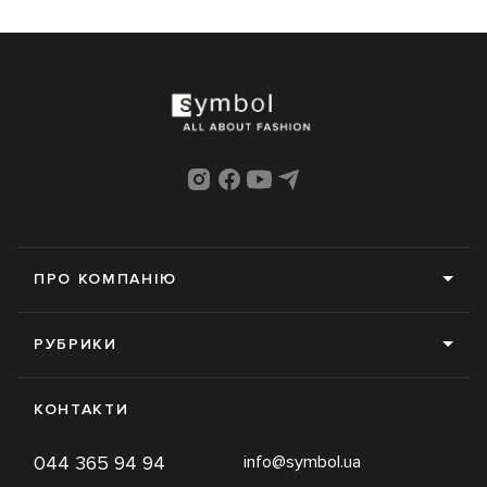
ПРО КОМПАНІЮ
Про нас
РУБРИКИ
Редакція
Усі рубрики
Контакти
КОНТАКТИ
News
Online-магазин
044 365 94 94
info@symbol.ua
Trends