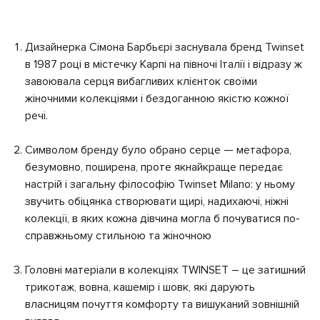
Дизайнерка Сімона Барбьєрі заснувала бренд Twinset
в 1987 році в містечку Карпі на півночі Італії і відразу ж
завоювала серця вибагливих клієнток своїми
жіночними колекціями і бездоганною якістю кожної
речі.
Символом бренду було обрано серце — метафора,
безумовно, поширена, проте якнайкраще передає
настрій і загальну філософію Twinset Milano: у ньому
звучить обіцянка створювати щирі, надихаючі, ніжні
колекції, в яких кожна дівчина могла б почуватися по-
справжньому стильною та жіночною
Головні матеріали в колекціях TWINSET – це затишний
трикотаж, вовна, кашемір і шовк, які дарують
власницям почуття комфорту та вишуканий зовнішній