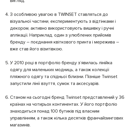
вигляд.
З особливою увагою в TWINSET ставляться до
візуальної частини, експериментують з відтінками і
декором, активно використовують вишивку і ручні
аплікації. Наприклад, один з улюблених прийомів
бренду – поєднання квіткового принта і мережива –
вже став його візитівкою.
У 2010 році в портфоліо бренду зʼявилась лінійка
одягу для маленьких модниць, а також колекції
пляжного одягу та спідньої білизни. Пізніше Twinset
запустили лінії взуття, сумок та аксесуарів.
Станом на сьогодні бренд Twinset представлений у 36
країнах на чотирьох континентах. У його портфоліо
знаходиться понад 100 бутиків під власним
управлінням, а також кілька десятків франчайзингових
магазинів.