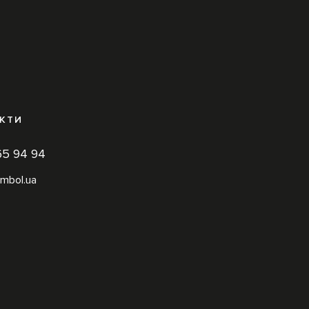
КТИ
65 94 94
mbol.ua