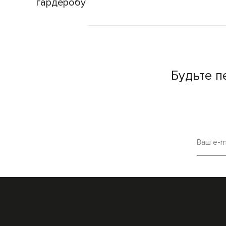
гардеробу
Будьте п
Ваш e-m