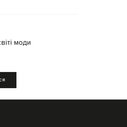
віті моди
СЯ