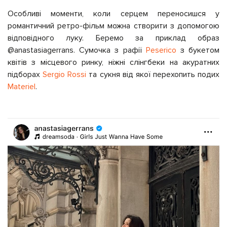
Особливі моменти, коли серцем переносишся у
романтичний ретро-фільм можна створити з допомогою
відповідного луку. Беремо за приклад образ
@anastasiagerrans. Сумочка з рафії
Peserico
з букетом
квітів з місцевого ринку, ніжні слінгбеки на акуратних
підборах
Sergio Rossi
та сукня від якої перехопить подих
Materiel
.