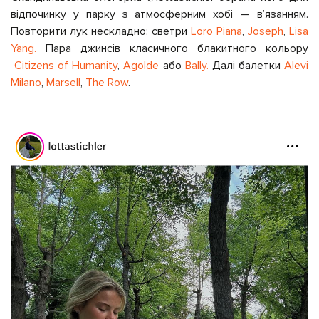
відпочинку у парку з атмосферним хобі — вʼязанням.
Повторити лук нескладно: светри
Loro Piana
,
Joseph
,
Lisa
Yang.
Пара джинсів класичного блакитного кольору
Citizens of Humanity
,
Agolde
або
Bally.
Далі балетки
Alevi
Milano
,
Marsell
,
The Row
.