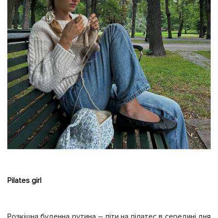
Pilates girl
Розкішна буденна рутина – піти на пілатес в середині дня