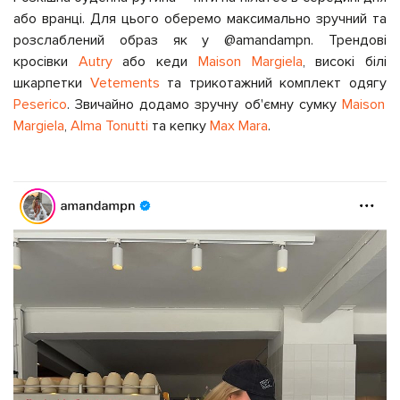
або вранці. Для цього оберемо максимально зручний та
розслаблений образ як у @amandampn. Трендові
кросівки
Autry
або кеди
Maison Margiela
, високі білі
шкарпетки
Vetements
та трикотажний комплект одягу
Peserico
. Звичайно додамо зручну об'ємну сумку
Maison
Margiela
,
Alma Tonutti
та кепку
Max Mara
.