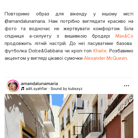
Повторимо образ для вікенду у іншому місті
@amandalunamaria. Нам потрібно виглядати красиво на
фото та водночас не жертвувати комфортом. Біла
спідниця а-силуету з вишивкою бродері
Max&Co
продовжить літній настрій. До неї пасуватиме базова
футболка Dolce&Gabbana чи кроп-топ
Khaite
. Розбавимо
акцентом у вигляді цікавої сумочки
Alexander McQueen
.