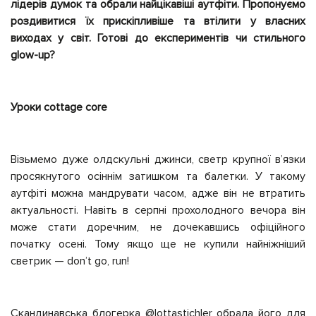
лідерів думок та обрали найцікавіші аутфіти. Пропонуємо
роздивитися їх прискіпливіше та втілити у власних
виходах у світ. Готові до експериментів чи стильного
glow-up?
Уроки cottage core
Візьмемо дуже олдскульні джинси, светр крупної вʼязки
просякнутого осіннім затишком та балетки. У такому
аутфіті можна мандрувати часом, адже він не втратить
актуальності. Навіть в серпні прохолодного вечора він
може стати доречним, не дочекавшись офіційного
початку осені. Тому якщо ще не купили найніжніший
светрик — don’t go, run!
Скандинавська блогерка @lottastichler обрала його для