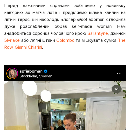
Перед важливими справами забігаємо у новеньку
кав'ярню за матча лате і приділяємо кілька хвилин на
літній терасі цій насолоді. Блогер @sofiaboman створила
дуже розслаблений образ self-made woman. Нам
знадобиться сорочка чоловічого крою
Ballantyne
, джинси
Slvrlake
або лляні штани
Colombo
та мішкувата сумка
The
Row
,
Gianni Chiarini
.