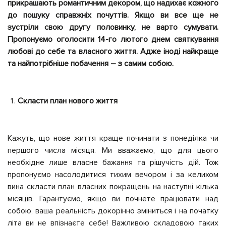
прикрашають романтичним декором, що надихає кожного
до пошуку справжніх почуттів. Якщо ви все ще не
зустріли свою другу половинку, не варто сумувати.
Пропонуємо оголосити 14-го лютого днем святкування
любові до себе та власного життя. Адже іноді найкраще
та найпотрібніше побачення – з самим собою.
Скласти план нового життя
Кажуть, що нове життя краще починати з понеділка чи
першого числа місяця. Ми вважаємо, що для цього
необхідне лише власне бажання та рішучість дій. Тож
пропонуємо насолодитися тихим вечором і за келихом
вина скласти план власних покращень на наступні кілька
місяців. Гарантуємо, якщо ви почнете працювати над
собою, ваша реальність докорінно зміниться і на початку
літа ви не впізнаєте себе! Важливою складовою таких