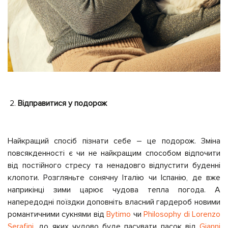
Відправитися у подорож
Найкращий спосіб пізнати себе – це подорож. Зміна
повсякденності є чи не найкращим способом відпочити
від постійного стресу та ненадовго відпустити буденні
клопоти. Розгляньте сонячну Італію чи Іспанію, де вже
наприкінці зими царює чудова тепла погода. А
напередодні поїздки доповніть власний гардероб новими
романтичними сукнями від
Bytimo
чи
Philosophy di Lorenzo
Serafini
, до яких чудово буде пасувати пасок від
Gianni