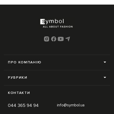
ПРО КОМПАНІЮ
Про нас
РУБРИКИ
Редакція
Усі рубрики
Контакти
КОНТАКТИ
News
Online-магазин
044 365 94 94
info@symbol.ua
Trends
Умови використання