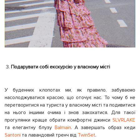
Подарувати собі екскурсію у власному місті
У буденних клопотах ми, як правило, забуваємо
насолоджуватися красою, що оточує нас. То чому б не
перетворитися на туриста у власному місті та подивитися
на нього іншими очима і знов закохатися. Для такої
прогулянки краще обрати комфортні джинси
SLVRLAKE
та елегантну блузу
Balmain
. А завершать образ кеди
Santoni
та лавандовий тренч від
TwinSet
.