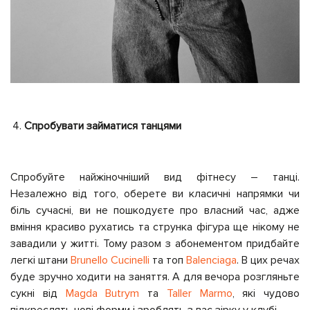
Спробувати займатися танцями
Спробуйте найжіночніший вид фітнесу – танці.
Незалежно від того, оберете ви класичні напрямки чи
біль сучасні, ви не пошкодуєте про власний час, адже
вміння красиво рухатись та струнка фігура ще нікому не
завадили у житті. Тому разом з абонементом придбайте
легкі штани
Brunello Cucinelli
та топ
Balenciaga
. В цих речах
буде зручно ходити на заняття. А для вечора розгляньте
сукні від
Magda Butrym
та
Taller Marmo
, які чудово