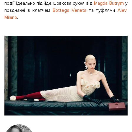
події ідеально підійде шовкова сукня від
Magda Butrym
у
поєднанні з клатчем
Bottega Veneta
та туфлями
Alevi
Milano
.