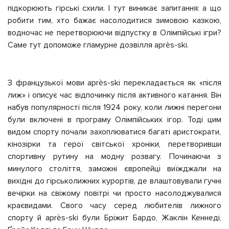
підкорюють гірські схили. І тут виникає запитання: а що
робити тим, хто бажає насолодитися зимовою казкою
,
водночас
не перетворюючи відпустку в Олімпійські ігри?
Саме тут допоможе гламурне дозвілля après-ski.
З французької мови après-ski перекладається як «після
лиж» і описує час відпочинку після активного катання. Він
набув популярності після 1924 року, коли лижні перегони
були включені в програму Олімпійських ігор. Тоді цим
видом
спорту почали захоплюватися багаті аристократи,
кінозірки та герої світської хроніки, перетворивши
спортивну рутину на модну розвагу. Починаючи з
минулого століття, заможні європейці виїжджали на
вихідні до гірськолижних курортів, де влаштовували гучні
вечірки на свіжому повітрі чи просто насолоджувалися
краєвидами. Свого часу
серед
любителів лижного
спорту й après-ski були Бріжит Бардо, Жаклін Кеннеді,