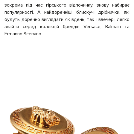
зокрема під час гірського відпочинку, знову набирає
популярності. А найдоречніші блискучі дрібнички, які
будуть доречно виглядат
и як вдень,
так і ввечері, легко
знайти
серед
колекцій брендів Versace, Balmain та
Ermanno Scervino.