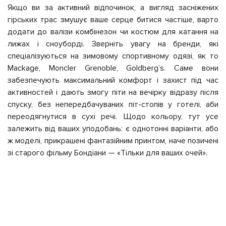
Якщо ви за активний відпочинок, а вигляд засніжених
гірських трас змушує ваше серце битися частіше, варто
додати до валізи комбінезон чи костюм для катання на
лижах і сноуборді.
Зверніть увагу на бренди, які
спеціалізуються на зимовому спортивному одязі, як то
Mackage, Moncler Grenoble, Goldberg’s. Саме вони
забезпечують максимальний комфорт і
захист
під час
активностей і дають змогу піти на вечірку відразу після
спуску, без непередбачуваних піт-стопів у готелі, аби
переодягнутися в сухі речі. Щодо кольору, тут усе
залежить від ваших уподобань: є однотонні варіанти, або
ж моделі, прикрашені фантазійним принтом, наче позичені
зі старого фільму Бондіани — «Тільки для ваших очей».