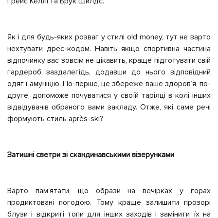
Ґрейс Келлі та Брук Шилдс.
Як і для будь-яких розваг у стилі old money, тут не варто
нехтувати дрес-кодом. Навіть якщо спортивна частина
відпочинку вас зовсім не цікавить, краще підготувати свій
гардероб заздалегідь, додавши до нього відповідний
одяг і амуніцію. По-перше, це збереже ваше здоровʼя, по-
друге, допоможе почуватися у своїй тарілці
в колі
інших
відвідувачів обраного вами закладу. Отже, які саме речі
формують стиль après-ski?
Затишні светри зі скандинавськими візерунками
Варто памʼятати, що образи на вечірках у горах
продиктовані погодою. Тому краще залишити прозорі
блузи і
відкриті
топи для інших заходів і замінити їх на