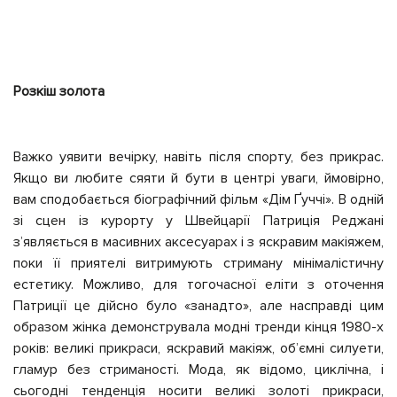
Розкіш золота
Важко уявити вечірку, навіть після спорту, без прикрас.
Якщо ви любите сяяти й бути в центрі уваги, ймовірно,
вам сподобається біографічний фільм «Дім Ґуччі». В одній
зі сцен із курорту у Швейцарії Патриція Реджані
зʼявляється в масивних аксесуарах і з яскравим макіяжем,
поки її приятелі витримують стриману мінімалістичну
естетику. Можливо, для тогочасної еліти з оточення
Патриції це дійсно було «занадто», але насправді цим
образом жінка демонструвала модні тренди кінця 1980-х
років: великі прикраси, яскравий макіяж, обʼємні силуети,
гламур без стриманості. Мода, як відомо, циклічна, і
сьогодні тенденція носити великі золоті прикраси,