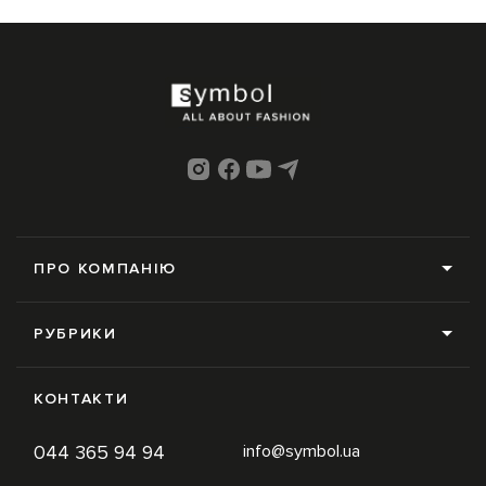
ПРО КОМПАНІЮ
Про нас
РУБРИКИ
Редакція
Усі рубрики
Контакти
КОНТАКТИ
News
Online-магазин
044 365 94 94
info@symbol.ua
Trends
Умови використання