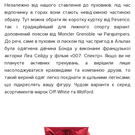
Незалежно від нашого ставлення до пуховиків, під час
відпочинку в горах вони стають невідʼємною частиною
образу. Тут можна обрат
и як коротку
куртку від Peserico,
так і традиційніший для лижного спорту варіант,
доповнений поясом від Moncler Grenoble чи Parajumpers.
До речі,
саме в пуховик із паском під час пригод в Альпах
була одягнена дівчина Бонда у виконанні французької
акторки Леа Сейду у фільмі «007: Спектр». Якщо ви не
плануєте активних тренувань, а
вирішили лише
насолоджуватися краєвидами та компанією друзів, то
такий
верхній
одяг легко поєднати зі щільними легінсами,
що підкреслять вашу фігуру. Чудові варіанти є
серед
асортиментів марок Off-White та Wolford.