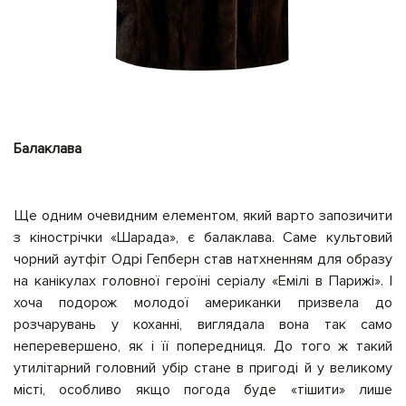
Балаклава
Ще одним очевидним елементом, який варто запозичити
з кінострічки «Шарада», є балаклава. Саме культовий
чорний аутфіт Одрі Гепберн став натхненням для образу
на канікулах головної героїні серіалу «Емілі в Парижі».
І
хоча
подорож молодої американки призвела до
розчарувань у коханні, виглядала вона так само
неперевершено, як і її попередниця. До того ж такий
утилітарний головний убір стане в пригоді й у великому
місті,
особливо якщо
погода буде «тішити» лише