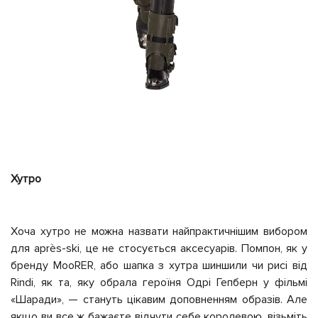
Хутро
Хоча хутро не можна назвати найпрактичнішим вибором
для après-ski, це не стосується аксесуарів. Помпон, як у
бренду MooRER, або шапка з хутра шиншили чи рисі від
Rindi, як та, яку обрала героїня Одрі Гепберн у фільмі
«Шаради», — стануть цікавим доповненням образів. Але
якщо ви все ж бажаєте відчути себе королевою, візьміть