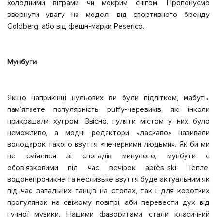
холодними вітрами чи мокрим снігом. Пропонуємо
звернути увагу на моделі від спортивного бренду
Goldberg, або від фешн-марки Peserico.
Мунбути
Якщо
наприкінці
нульових ви були підлітком, мабуть,
памʼятаєте популярність puffy-черевиків, які інколи
прикрашали хутром. Звісно, гуляти містом у них було
неможливо, а модні редактори «ласкаво» називали
володарок такого взуття «печерними людьми». Як би ми
не сміялися зі спогадів минулого, мунбути є
обовʼязковими під час вечірок après-ski. Тепле,
водонепроникне та неслизьке взуття буде актуальни
м як
під
час запальних танців на столах, так і для коротких
прогулянок на свіжому повітрі, аби перевести дух від
гучної музики. Нашими фаворитами
стали
класичний