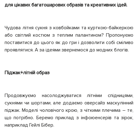
для цікавих багатошарових образів та креативних ідей.
Чудова літня сукня з ковбойками та курткою-байкеркою
або світлий костюм з теплим палантином? Пропонуємо
поставитися до цього як до гри і дозволити собі сміливо
проявлятися. А за ідеями звернемося до модних блогів.
Піджак+літній образ
Продовжуємо насолоджуватися літніми спідницями,
сукнями чи шортами, але додаємо оверсайз маскулінний
піджак. Моделі чоловічого крою, з чіткими плечима – те,
що потрібно. Беремо приклад з інфоюенсерів та зірок,
наприклад Гейлі Бібер.