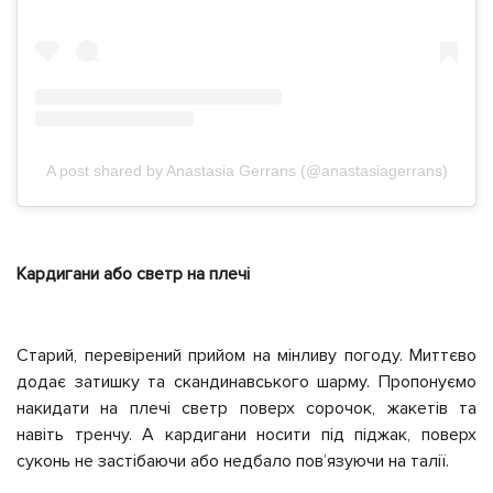
A post shared by Anastasia Gerrans (@anastasiagerrans)
Кардигани або светр на плечі
Старий, перевірений прийом на мінливу погоду. Миттєво
додає затишку та скандинавського шарму. Пропонуємо
накидати на плечі светр поверх сорочок, жакетів та
навіть тренчу. А кардигани носити під піджак, поверх
суконь не застібаючи або недбало повʼязуючи на талії.