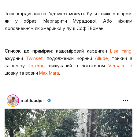
Тонкі кардигани на ґудзиках можуть бути і нижнім шаром,
як у образі Маргарити Мурадової. Або ніжним
доповненням як хмаринка у луці Софії Боман.
Список до примірки:
кашеміровий кардиган
Lisa Yang
,
ажурний
Twinset
, подовжений чорний
Allude
, тонкий з
кашеміру
Toteme
, вишуканий з логотипом
Versace
, з
шовку та вовни
Max Mara
.