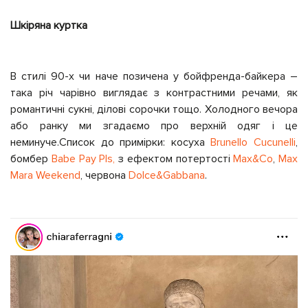
Шкіряна куртка
В стилі 90-х чи наче позичена у бойфренда-байкера –
така річ чарівно виглядає з контрастними речами, як
романтичні сукні, ділові сорочки тощо. Холодного вечора
або ранку ми згадаємо про верхній одяг і це
неминуче.
Список до примірки: косуха
Brunello Cucunelli
,
бомбер
Babe Pay Pls,
з ефектом потертості
Max&Co
,
Max
Mara Weekend
, червона
Dolce&Gabbana
.