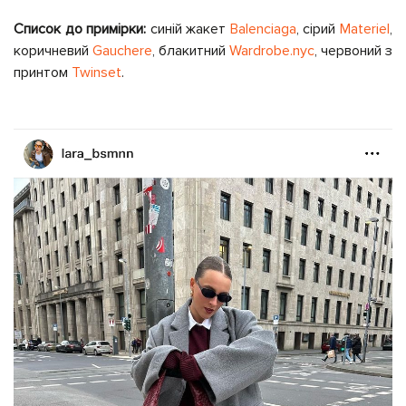
Список до примірки:
синій жакет
Balenciaga
, сірий
Materiel
,
коричневий
Gauchere
, блакитний
Wardrobe.nyc
, червоний з
принтом
Twinset
.