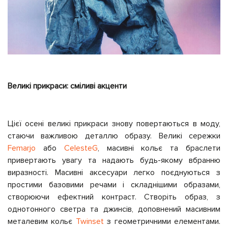
Великі прикраси: сміливі акценти
Цієї осені великі прикраси знову повертаються в моду,
стаючи важливою деталлю образу. Великі сережки
Femarjo
або
CelesteG
, масивні кольє та браслети
привертають увагу та надають будь-якому вбранню
виразності. Масивні аксесуари легко поєднуються з
простими базовими речами і складнішими образами,
створюючи ефектний контраст. Створіть образ, з
однотонного светра та джинсів, доповнений масивним
металевим кольє
Twinset
з геометричними елементами.