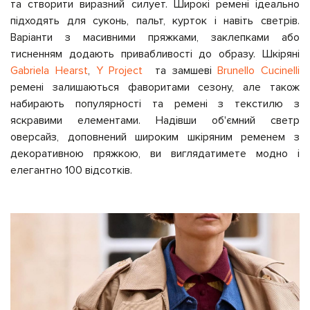
та створити виразний силует. Широкі ремені ідеально
підходять для суконь, пальт, курток і навіть светрів.
Варіанти з масивними пряжками, заклепками або
тисненням додають привабливості до образу. Шкіряні
Gabriela Hearst
,
Y Project
та замшеві
Brunello Cucinelli
ремені залишаються фаворитами сезону, але також
набирають популярності та ремені з текстилю з
яскравими елементами. Надівши об'ємний светр
оверсайз, доповнений широким шкіряним ременем з
декоративною пряжкою, ви виглядатимете модно і
елегантно 100 відсотків.