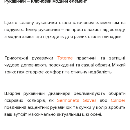
Рукавички – ключовий модний елемент
Цього сезону рукавички стали ключовим елементом на
подіумах. Тепер рукавички – не просто захист від холоду,
а модна заява, що підходить для різних стилів і випадків.
Трикотажні рукавички
Toteme
практичні та затишні,
чудово доповнюють повсякденні та casual образи. М'який
трикотаж створює комфорт та стильну недбалість.
Шкіряні рукавички дизайнери реклмендують обирати
яскравих кольорів, як
Sermoneta Gloves
або
Caridei
,
поєднання акцентних рукавичок та сумки у колір зробить
ваш аутфіт максимально актуальним цієї осені.