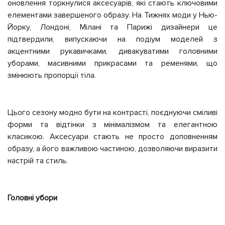
оновлення торкнулися аксесуарів, які стають ключовими
елементами завершеного образу. На Тижнях моди у Нью-
Йорку, Лондоні, Мілані та Парижі дизайнери це
підтвердили, випускаючи на подіум моделей з
акцентними рукавичками, дивакуватими головними
уборами, масивними прикрасами та ременями, що
змінюють пропорції тіла.
Цього сезону модно бути на контрасті, поєднуючи сміливі
форми та відтінки з мінімалізмом та елегантною
класикою. Аксесуари стають не просто доповненням
образу, а його важливою частиною, дозволяючи виразити
настрій та стиль.
Головні убори