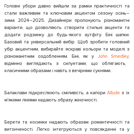
Головні убори давно вийшли за рамки практичності та
стали важливим та ключовим акцентом сезону осінь–
зима 2024–2025. Дизайнери пропонують різноманітні
варіанти, що дозволяють створити стильні акценти та
додати родзинку до будь-якого аутфіту. Біні шапки.
Базовий та універсальний вибір. Щоб зробити головний
убір акцентним, вибирайте яскраві кольори та моделі з
різноманітним оздобленням. Біні, як у
John Smedley
,
відмінно виглядають з силуетами, що облягають,
класичними образами і навіть з вечірніми сукнями.
Балаклави підкреслюють сміливість, а капори
Allude
з їх
м'якими лініями надають образу жіночності.
Берети та косинки надають образам романтичності та
витонченості. Легко інтегруються у повсякденні та у