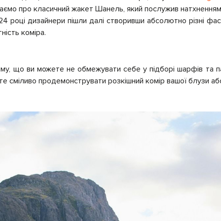
знаємо про класичний жакет Шанель, який послужив натхненням 
24 році дизайнери пішли далі створивши абсолютно різні фас
ність коміра.
му, що ви можете не обмежувати себе у підборі шарфів та п
е сміливо продемонструвати розкішний комір вашої блузи або