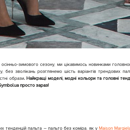
осінньо-зимового сезону, ми цікавимось новинками головн
у, без зволікань розглянемо шість варіантів трендових п
стні образи
. Найкращі моделі, модні кольори та головні тенд
ymbol.ua просто зараз!
х тенденцій пальта – пальто без коміра, як у
Maison Margiel