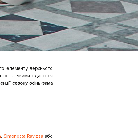
ого елементу верхнього
альто з якими вдасться
енції сезону осінь-зима
a
,
Simonetta Ravizza
або