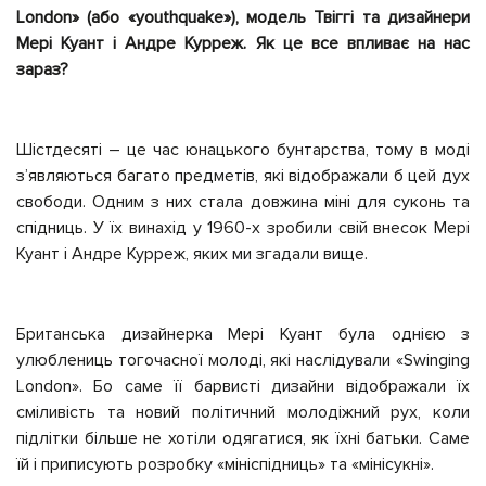
London» (або «youthquake»), модель Твіггі та дизайнери
Мері Куант і Андре Курреж. Як це все впливає на нас
зараз?
Шістдесяті – це час юнацького бунтарства, тому в моді
з’являються багато предметів, які відображали б цей дух
свободи. Одним з них стала довжина міні для суконь та
спідниць. У їх винахід у 1960-х зробили свій внесок Мері
Куант і Андре Курреж, яких ми згадали вище.
Британська дизайнерка Мері Куант була однією з
улюблениць тогочасної молоді, які наслідували «Swinging
London». Бо саме її барвисті дизайни відображали їх
сміливість та новий політичний молодіжний рух, коли
підлітки більше не хотіли одягатися, як їхні батьки. Саме
їй і приписують розробку «мініспідниць» та «мінісукні».