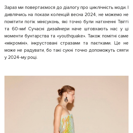
Зараз ми повертаємося до діалогу про циклічність моди. І
дивлячись на покази колекцій весна 2024, не можемо не
помітити потік мінісуконь, які точно були натхненні Твіггі
та 60-ми! Сучасні дизайнери наче штовхають нас у ці
моменти бунтарства та «youthquake». Також помітні саме
«мікроміні», інкрустовані стразами та паєтками. Це не
може не радувати, бо такі сукні точно допоможуть сяяти
у 2024-му році.