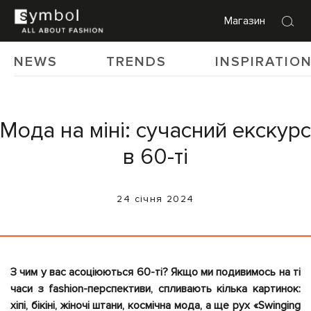
Магазин
NEWS
TRENDS
INSPIRATIO
Мода на міні: сучасний екскурс
в 60-ті
24 січня 2024
З чим у вас асоціюються 60-ті? Якщо ми подивимось на ті
часи з fashion-перспективи, спливають кілька картинок:
хіпі, бікіні, жіночі штани, космічна мода, а ще рух «Swinging