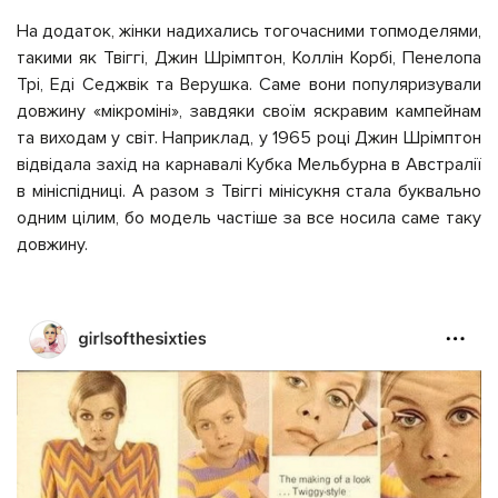
На додаток, жінки надихались тогочасними топмоделями,
такими як Твіггі, Джин Шрімптон, Коллін Корбі, Пенелопа
Трі, Еді Седжвік та Верушка. Саме вони популяризували
довжину «мікроміні», завдяки своїм яскравим кампейнам
та виходам у світ. Наприклад, у 1965 році Джин Шрімптон
відвідала захід на карнавалі Кубка Мельбурна в Австралії
в мініспідниці. А разом з Твіггі мінісукня стала буквально
одним цілим, бо модель частіше за все носила саме таку
довжину.