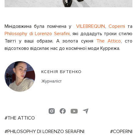
Мінідовжина була помічена у
VILEBREQUIN
,
Coperni
та
Philosophy di Lorenzo Serafini
, які додадуть трохи стилю
Твіггі у ваші образи. А золота сукня
The Attico
, сто
відсотково відсилає нас до космічної моди Куррежа.
КСЕНІЯ БУТЕНКО
Журналіст
#THE ATTICO
#PHILOSOPHY DI LORENZO SERAFINI
#COPERNI