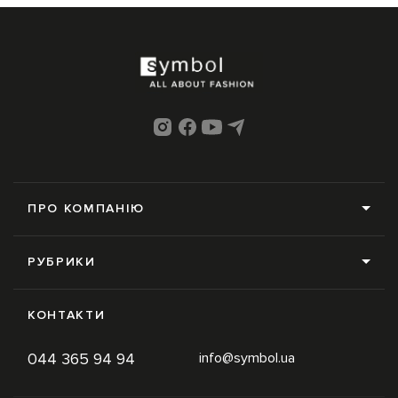
ПРО КОМПАНІЮ
Про нас
РУБРИКИ
Редакція
Усі рубрики
Контакти
КОНТАКТИ
News
Online-магазин
044 365 94 94
info@symbol.ua
Trends
Умови використання