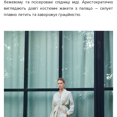
бежевому та псісеровані спідниці міді. Аристократично
виглядають довгі костюмні жакети з палацо – силует
плавно летить та заворожує граційністю.