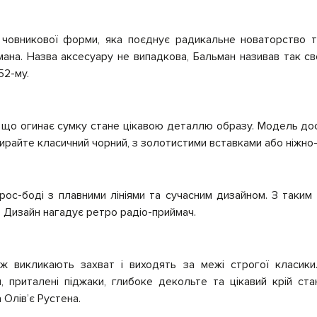
 човникової форми, яка поєднує радикальне новаторство та
ана. Назва аксесуару не випадкова, Бальман називав так сво
52-му.
 що огинає сумку стане цікавою деталлю образу. Модель до
ирайте класичний чорний, з золотистими вставками або ніжно
крос-боді з плавними лініями та сучасним дизайном. З таки
 Дизайн нагадує ретро радіо-приймач.
ож викликають захват і виходять за межі строгої класики.
 приталені піджаки, глибоке декольте та цікавий крій ст
Олівʼє Рустена.