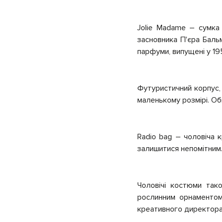
Jolie Madame – cумка
засновника П'єра Бальм
парфуми, випущені у 19
Футуристичний корпус,
маленькому розмірі. Об
Radio bag – чоловіча 
залишитися непомітним.
Чоловічі костюми так
рослинним орнаментом,
креативного директора 