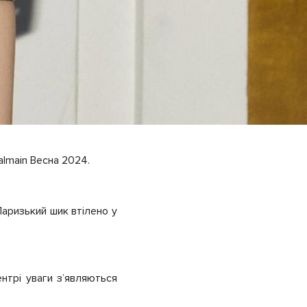
almain Весна 2024.
Паризький шик втілено у
ентрі уваги зʼявляються