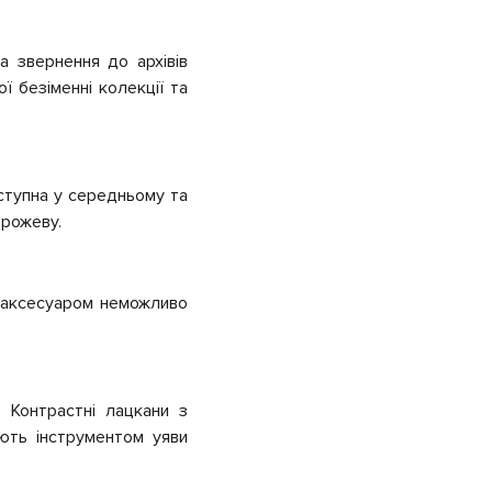
 звернення до архівів
ї безіменні колекції та
ступна у середньому та
-рожеву.
м аксесуаром неможливо
 Контрастні лацкани з
ають інструментом уяви