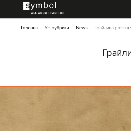
Головна
Усі рубрики
News
Грайлива розкіш у
Грайли