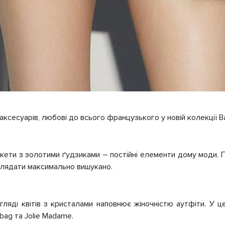
аксесуарів, любові до всього французького у новій колекції B
акети з золотими ґудзиками – постійні елементи дому моди. 
иглядати максимально вишукано.
гляді квітів з кристалами наповнює жіночністю аутфіти. У ц
 bag та Jolie Madame.