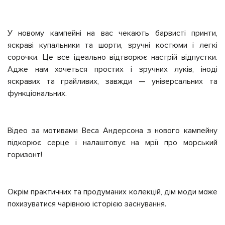
У новому кампейні на вас чекають барвисті принти,
яскраві купальники та шорти, зручні костюми і легкі
сорочки. Це все ідеально відтворює настрій відпустки.
Адже нам хочеться простих і зручних луків, іноді
яскравих та грайливих, завжди — універсальних та
функціональних.
Відео за мотивами Веса Андерсона з нового кампейну
підкорює серце і налаштовує на мрії про морський
горизонт!
Окрім практичних та продуманих колекцій, дім моди може
похизуватися чарівною історією заснування.