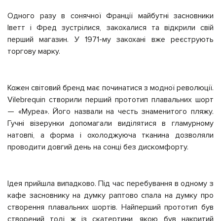
Одного разу в сонячної Франції майбутні засновники
Іветт і Фред зустрілися, закохалися та відкрили свій
перший магазин. У 1971-му закохані вже реєструють
торгову марку.
Кожен світовий бренд має починатися з модної революції.
Vilebrequin створили перший прототип плавальних шорт
— «Муреа». Його назвали на честь знаменитого пляжу.
Гучні візерунки допомагали виділятися в гламурному
натовпі, а форма і охолоджуюча тканина дозволяли
проводити довгий день на сонці без дискомфорту.
Ідея прийшла випадково. Під час перебування в одному з
кафе засновнику на думку раптово спала на думку про
створення плавальних шортів. Найперший прототип був
створений тоді ж із скатертини, якою був накритий