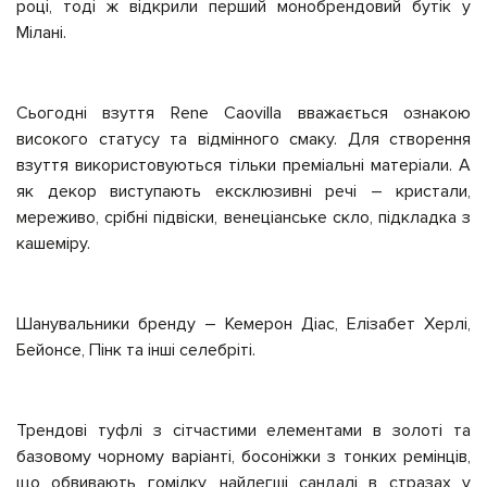
році, тоді ж відкрили перший монобрендовий бутік у
Мілані.
Сьогодні взуття Rene Caovilla вважається ознакою
високого статусу та відмінного смаку. Для створення
взуття використовуються тільки преміальні матеріали. А
як декор виступають ексклюзивні речі – кристали,
мереживо, срібні підвіски, венеціанське скло, підкладка з
кашеміру.
Шанувальники бренду – Кемерон Діас, Елізабет Херлі,
Бейонсе, Пінк та інші селебріті.
Трендові туфлі з сітчастими елементами в золоті та
базовому чорному варіанті, босоніжки з тонких ремінців,
що обвивають гомілку, найлегші сандалі в стразах у