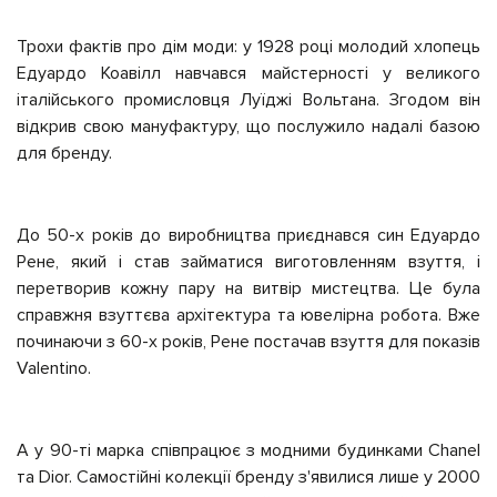
Трохи фактів про дім моди: у 1928 році молодий хлопець
Едуардо Коавілл навчався майстерності у великого
італійського промисловця Луїджі Вольтана. Згодом він
відкрив свою мануфактуру, що послужило надалі базою
для бренду.
До 50-х років до виробництва приєднався син Едуардо
Рене, який і став займатися виготовленням взуття, і
перетворив кожну пару на витвір мистецтва. Це була
справжня взуттєва архітектура та ювелірна робота. Вже
починаючи з 60-х років, Рене постачав взуття для показів
Valentino.
А у 90-ті марка співпрацює з модними будинками Chanel
та Dior. Самостійні колекції бренду з'явилися лише у 2000