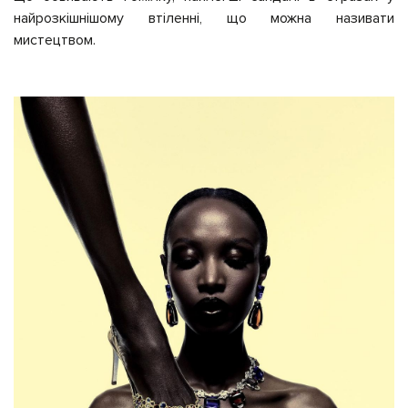
найрозкішнішому втіленні, що можна називати
мистецтвом.