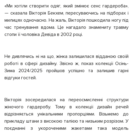
«Ми хотіли створити одяг, який змінює сенс гардероба»,
— сказала Вікторія Бекхем, пересуваючись на підборах і
милицях одночасно. На жаль, Вікторія пошкодила ногу під
час тренування вдома. Це нагадало знамениту травму
стопи її чоловіка Девіда в 2002 році.
Не дивлячись ні на що, жінка залишилася відданою своїй
роботі в сфері дизайну. Звісно ж, показ колекції Осінь-
Зима 2024/2025 пройшов успішно та залишив гарні
відгуки гостей.
Вікторія зосередилася на переосмисленні структури
жіночого гардеробу. Тому в колекції дизайн речей
відрізняється унікальними пропорціями. Візьмемо до
прикладу штани з високою талією та низьким розрізом. У
поєднанні з укороченими жакетами така модель