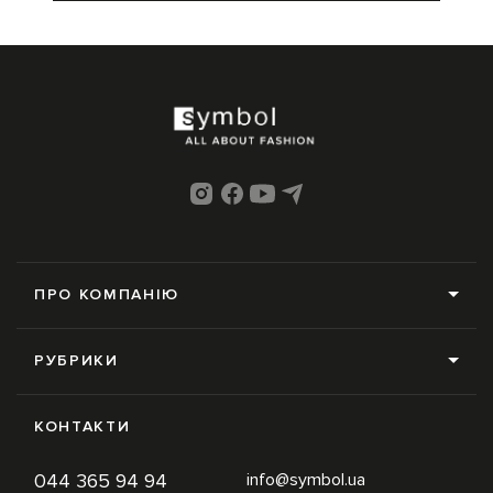
ПРО КОМПАНІЮ
Про нас
РУБРИКИ
Редакція
Усі рубрики
Контакти
КОНТАКТИ
News
Online-магазин
044 365 94 94
info@symbol.ua