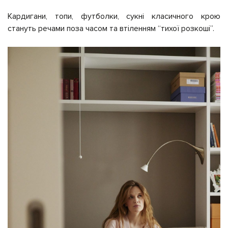
Кардигани, топи, футболки, сукні класичного крою
стануть речами поза часом та втіленням “тихої розкоші”.