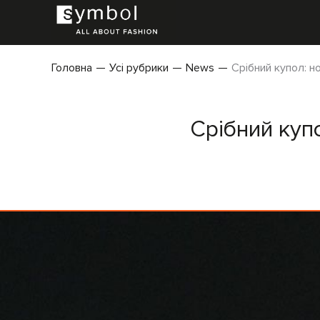
Головна
Усі рубрики
News
Срібний купол: но
Срібний купо