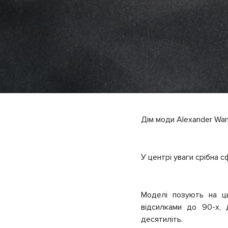
Дім моди Alexander Wan
У центрі уваги срібна 
Моделі позують на ць
відсилками до 90-х,
десятиліть.