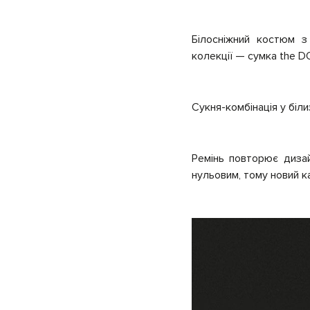
Білосніжний костюм з
колекції
—
сумка
the D
Сукня-комбінація у біл
Ремінь повторює диза
нульовим, тому новий 