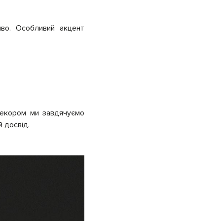
иво. Особливий акцент
декором ми завдячуємо
й досвід.