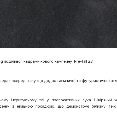
g поділився кадрами нового кампейну Pre-fall 23.
сфера посеред піску, що додає таємничої та футуристичної а
ому інтригуючому тлі у провокативних лука. Шкіряний 
 денім з низькою посадкою, що демонструє білизну теж