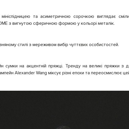
 мініспідницею та асиметричною сорочкою виглядає сміл
OME з вигнутою сферичною формою у кольорі металік.
изняному стилі з мереживом вибір чуттєвих особистостей.
йн сумки на акцентній пряжці. Тренду на великі пряжки з 
кампейн
Alexander Wang міксує різні епохи та переосмислює це