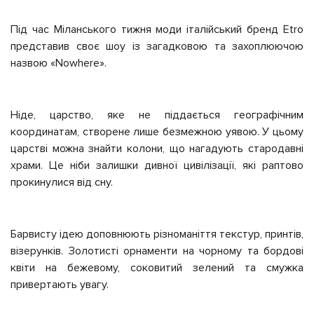
Під час Міланського тижня моди італійський бренд Etro
представив своє шоу із загадковою та захоплюючою
назвою «Nowhere».
Ніде, царство, яке не піддається географічним
координатам, створене лише безмежною уявою. У цьому
царстві можна знайти колони, що нагадують стародавні
храми. Це ніби залишки дивної цивілізації, які раптово
прокинулися від сну.
Барвисту ідею доповнюють різноманіття текстур, принтів,
візерунків. Золотисті орнаменти на чорному та бордові
квіти на бежевому, соковитий зелений та смужка
привертають увагу.