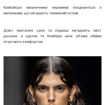
Ковбойські наконечники черевиків поєднуються з
малюнками, що нагадують таємничий острів.
Довгі, приталені сукні та спідниці нагадують хвіст
русалки, а куртки та бомбери наче об’ємні обійми
огортають комфортом.