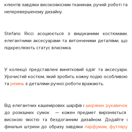
клієнтів завдяки високоякісним тканинам, ручній роботі та
неперевершеному дизайну.
Stefano Ricci асоціюється з вишуканими костюмами,
елегантними аксесуарами та витонченими деталями, що
підкреслюють статус власника.
У колекції представлені винятковий одяг та аксесуари.
Урочистий костюм, який зробить кожну подію особливою
та
ремінь
з деталями ручної роботи вражають.
Від елегантних кашемірових шарфів і
шкіряних рукавичок
до розкішних сумок — кожен предмет вирізняється
високою якістю та бездоганним дизайном. Додайте і
фінальні штрихи до образу завдяки
парфумам
,
футляру