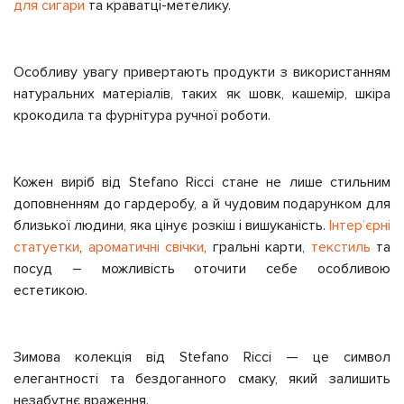
для сигари
та краватці-метелику.
Особливу увагу привертають продукти з використанням
натуральних матеріалів, таких як шовк, кашемір, шкіра
крокодила та фурнітура ручної роботи.
Кожен виріб від Stefano Ricci стане не лише стильним
доповненням до гардеробу, а й чудовим подарунком для
близької людини, яка цінує розкіш і вишуканість.
Інтерʼєрні
статуетки
,
ароматичні свічки
, гральні карти,
текстиль
та
посуд – можливість оточити себе особливою
естетикою.
Зимова колекція від Stefano Ricci — це символ
елегантності та бездоганного смаку, який залишить
незабутнє враження.