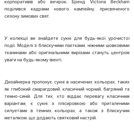
корпоративів або вечірок. Бренд Victoria Beckham
поділився кадрами нового кампейну, присвяченого
сезону зимових свят.
У колекції ви знайдете сукні для будь-якої урочистої
події. Моделі з блискучими паєтками, ніжними шовковими
тканинами або оригінальними вирізами стануть центром
уваги на будь-якому івенті.
Дизайнерка пропонує сукні в насичених кольорах, таких
як глибокий смарагдовий, класичний чорний, багряний та
темно-синій. Для тих, хто віддає перевагу класичним
варіантам, є сукні з плісировкою або приталеними
силуетами в темних кольорах, а також з блискучим
металіком, що додають святковий настрій.