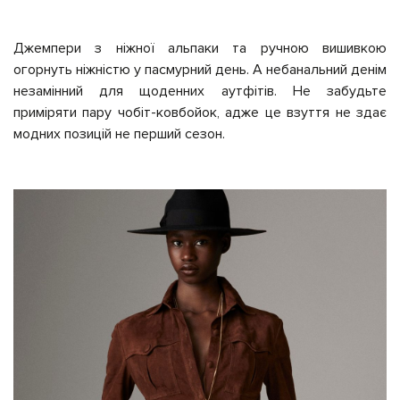
Джемпери з ніжної альпаки та ручною вишивкою
огорнуть ніжністю у пасмурний день. А небанальний денім
незамінний для щоденних аутфітів. Не забудьте
приміряти пару чобіт-ковбойок, адже це взуття не здає
модних позицій не перший сезон.