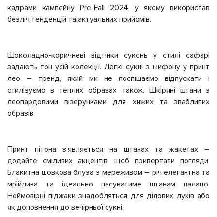
кадрами кампейну Pre-Fall 2024, у якому використав
безліч тенденцій та актуальних прийомів.
Шоколадно-коричневі відтінки суконь у стилі сафарі
задають тон усій колекції. Легкі сукні з шифону у принт
лео – тренд, який ми не поспішаємо відпускати і
стилізуємо в теплих образах також. Шкіряні штани з
леопардовими візерунками для хижих та звабливих
образів.
Принт пітона з'являється на штанах та жакетах –
додайте сміливих акцентів, щоб привертати погляди.
Блакитна шовкова блуза з мереживом – річ елегантна та
мрійлива та ідеально пасуватиме штанам палацо.
Неймовірні піджаки знадобляться для ділових луків або
як доповнення до вечірньої сукні.