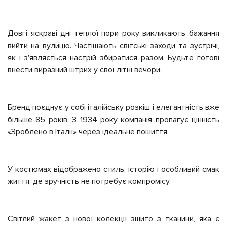
Довгі яскраві дні теплої пори року викликають бажання
вийти на вулицю. Частішають світські заходи та зустрічі,
як і з'являється настрій збиратися разом. Будьте готові
внести виразний штрих у свої літні вечори.
Бренд поєднує у собі італійську розкіш і елегантність вже
більше 85 років. З 1934 року компанія пропагує цінність
«Зроблено в Італії» через ідеальне пошиття.
У костюмах відображено стиль, історію і особливий смак
життя, де зручність не потребує компромісу.
Світлий жакет з нової колекції зшито з тканини, яка є