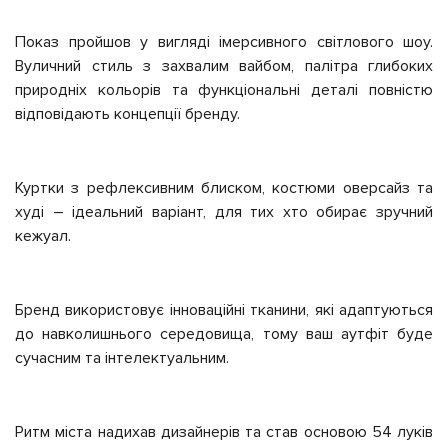
Показ пройшов у вигляді імерсивного світлового шоу.
Вуличний стиль з захвалим вайбом, палітра глибоких
природніх кольорів та функціональні деталі повністю
відповідають концепції бренду.
Куртки з рефлексивним блиском, костюми оверсайз та
худі – ідеальний варіант, для тих хто обирає зручний
кежуал.
Бренд використовує інноваційні тканини, які адаптуються
до навколишнього середовища, тому ваш аутфіт буде
сучасним та інтелектуальним.
Ритм міста надихав дизайнерів та став основою 54 луків