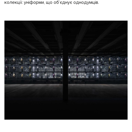
колекції: уніформи, що обʼєднує однодумців.