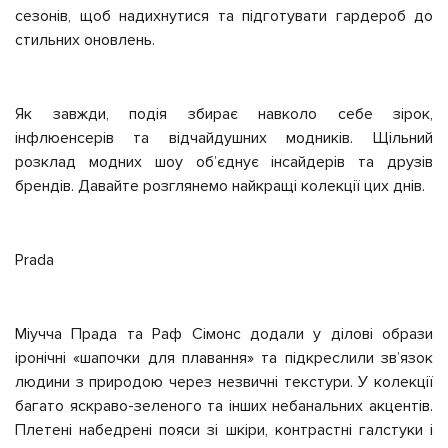
сезонів, щоб надихнутися та підготувати гардероб до
стильних оновлень.
Як завжди, подія збирає навколо себе зірок,
інфлюенсерів та відчайдушних модників. Щільний
розклад модних шоу обʼєднує інсайдерів та друзів
брендів. Давайте розглянемо найкращі колекції цих днів.
Prada
Міучча Прада та Раф Сімонс додали у ділові образи
іронічні «шапочки для плавання» та підкреслили звʼязок
людини з природою через незвичні текстури. У колекції
багато яскраво-зеленого та інших небанальних акцентів.
Плетені набедрені пояси зі шкіри, контрастні галстуки і