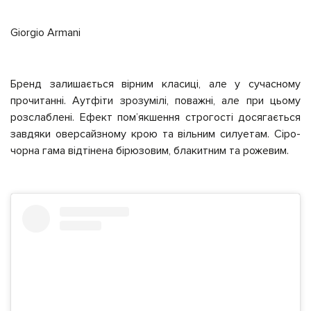
Giorgio Armani
Бренд залишається вірним класиці, але у сучасному
прочитанні. Аутфіти зрозумілі, поважні, але при цьому
розслаблені. Ефект помʼякшення строгості досягається
завдяки оверсайзному крою та вільним силуетам. Сіро-
чорна гама відтінена бірюзовим, блакитним та рожевим.