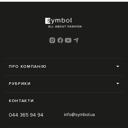
ПРО КОМПАНІЮ
Про нас
РУБРИКИ
Редакція
Усі рубрики
Контакти
КОНТАКТИ
News
Online-магазин
044 365 94 94
info@symbol.ua
Trends
Умови використання