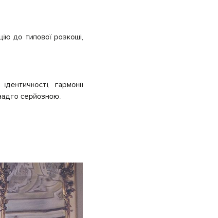
ію до типової розкоші,
дентичності, гармонії
анадто серйозною.