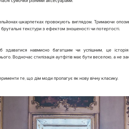
ласні сумочки різними аксесуарами.
тильйонах-шкарпетках провокують виглядом. Тримаючи опозиц
брутальні текстури з ефектом зношеності чи потертості.
 здаватися навмисно багатшим чи успішним, це історія і
нього. Водночас стилізація аутфітів має бути веселою, а не з
ерименти те, що дім моди пропагує як нову вічну класику.