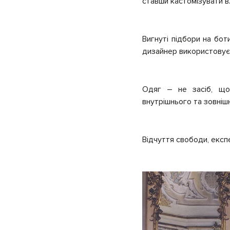
ставши кастомізувати в
Вигнуті підбори на бо
дизайнер використовує 
Одяг – не засіб, щоб
внутрішнього та зовніш
Відчуття свободи, експ