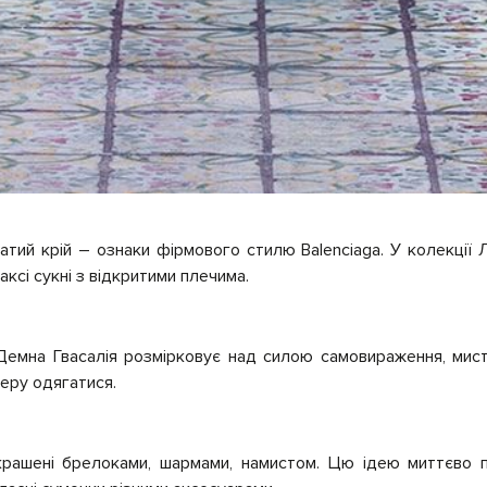
атий крій – ознаки фірмового стилю Balenciaga. У колекції
 максі сукні з відкритими плечима.
Демна Гвасалія розмірковує над силою самовираження, мис
еру одягатися.
рашені брелоками, шармами, намистом. Цю ідею миттєво п