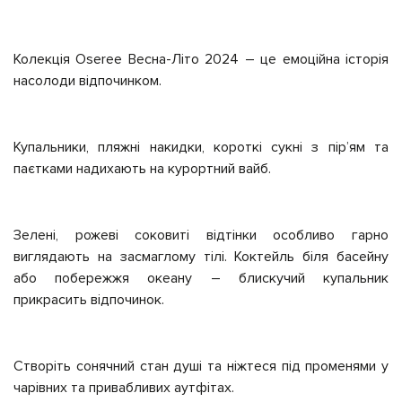
Колекція Oseree Весна-Літо 2024 – це емоційна історія
насолоди відпочинком.
Купальники, пляжні накидки, короткі сукні з пірʼям та
паєтками надихають на курортний вайб.
Зелені, рожеві соковиті відтінки особливо гарно
виглядають на засмаглому тілі. Коктейль біля басейну
або побережжя океану – блискучий купальник
прикрасить відпочинок.
Створіть сонячний стан душі та ніжтеся під променями у
чарівних та привабливих аутфітах.