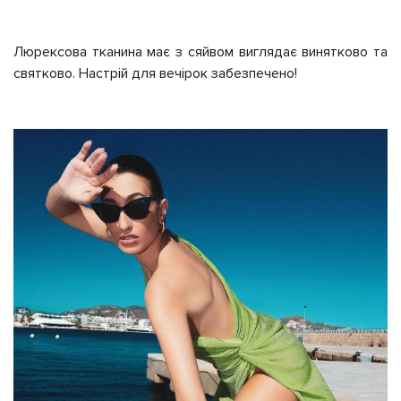
Люрексова тканина має з сяйвом виглядає винятково та
святково. Настрій для вечірок забезпечено!